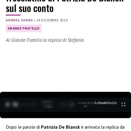
sul suo conto
ANDREA SANNA
|
24 DICEMBRE 2024
GRANDE FRATELLO
Al Grande Fratello la replica di Stefania
0:28 /
Ad
hub
Media
POWERED
1
/
2
1:40
BY
Dopo le parole di
Patrizia De Blanck
è arrivata la replica da