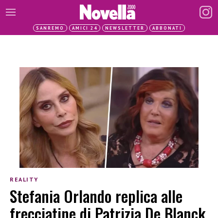
SANREMO
AMICI 24
NEWSLETTER
ABBONATI
REALITY
Stefania Orlando replica alle
frecciatine di Patrizia De Blanck