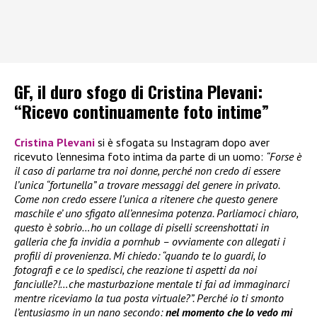
GF, il duro sfogo di Cristina Plevani:
“Ricevo continuamente foto intime”
Cristina Plevani
si è sfogata su Instagram dopo aver
ricevuto l’ennesima foto intima da parte di un uomo:
“Forse è
il caso di parlarne tra noi donne, perché non credo di essere
l’unica “fortunella” a trovare messaggi del genere in privato.
Come non credo essere l’unica a ritenere che questo genere
maschile e’ uno sfigato all’ennesima potenza. Parliamoci chiaro,
questo è sobrio…ho un collage di piselli screenshottati in
galleria che fa invidia a pornhub – ovviamente con allegati i
profili di provenienza. Mi chiedo: “quando te lo guardi, lo
fotografi e ce lo spedisci, che reazione ti aspetti da noi
fanciulle?!…che masturbazione mentale ti fai ad immaginarci
mentre riceviamo la tua posta virtuale?”. Perché io ti smonto
l’entusiasmo in un nano secondo:
nel momento che lo vedo mi