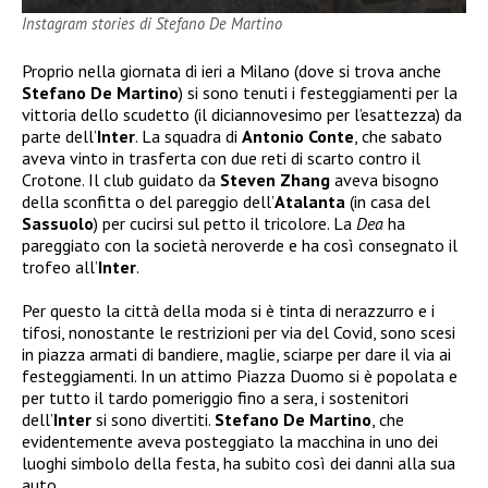
Instagram stories di Stefano De Martino
Proprio nella giornata di ieri a Milano (dove si trova anche
Stefano De Martino
) si sono tenuti i festeggiamenti per la
vittoria dello scudetto (il diciannovesimo per l’esattezza) da
parte dell’
Inter
. La squadra di
Antonio Conte
, che sabato
aveva vinto in trasferta con due reti di scarto contro il
Crotone. Il club guidato da
Steven Zhang
aveva bisogno
della sconfitta o del pareggio dell’
Atalanta
(in casa del
Sassuolo
) per cucirsi sul petto il tricolore. La
Dea
ha
pareggiato con la società neroverde e ha così consegnato il
trofeo all’
Inter
.
Per questo la città della moda si è tinta di nerazzurro e i
tifosi, nonostante le restrizioni per via del Covid, sono scesi
in piazza armati di bandiere, maglie, sciarpe per dare il via ai
festeggiamenti. In un attimo Piazza Duomo si è popolata e
per tutto il tardo pomeriggio fino a sera, i sostenitori
dell’
Inter
si sono divertiti.
Stefano De Martino
, che
evidentemente aveva posteggiato la macchina in uno dei
luoghi simbolo della festa, ha subito così dei danni alla sua
auto.