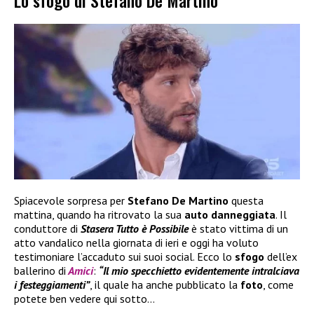
Lo sfogo di Stefano De Martino
Spiacevole sorpresa per
Stefano De Martino
questa
mattina, quando ha ritrovato la sua
auto danneggiata
. Il
conduttore di
Stasera Tutto è Possibile
è stato vittima di un
atto vandalico nella giornata di ieri e oggi ha voluto
testimoniare l’accaduto sui suoi social. Ecco lo
sfogo
dell’ex
ballerino di
Amici
:
“Il mio specchietto evidentemente intralciava
i festeggiamenti”
, il quale ha anche pubblicato la
foto
, come
potete ben vedere qui sotto…