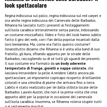
look spettacolare
Regina indiscussa sul palco, regina indiscussa sul red carpet e
ora anche regina indiscussa del Carnevale delle Barbados.
Rihanna ha lasciato tutti i presenti ai festeggiamenti
sull’isola caraibica letteralmente senza parole, indossando
un costume mozzafiato. Video e foto del look hanno subito
fatto il giro del web, con i fan della popstar incantati dalla
loro beniamina. Ma, come era fatto questo costume?
Innanzitutto diciamo che Rihanna si è unita alla band di suo
fratello, gli Aura, sfilando appunto per le strade delle
Barbados, raccogliendo su di sé tutti gli sguardi dei presenti.
Il suo costume era formato da
un body aderente
tempestato di frange, gioielli e nappe colorate
, che
lasciava intravedere la pelle. A rendere l’abito ancora più
spettacolare, un imponente copricapo ricoperto di brillantini
colorati e una crinolina di piume che arrivava fino a terra.
L’abito è stato realizzato per lei dalla stilista locale delle
Barbados Lauren Austin, che non è la prima volta che crea
appunto abiti per la popstar in occasione del carnevale
sull’isola caraibica. Insomma, se Rihanna voleva stupire tutti
ci è certamente riuscita!