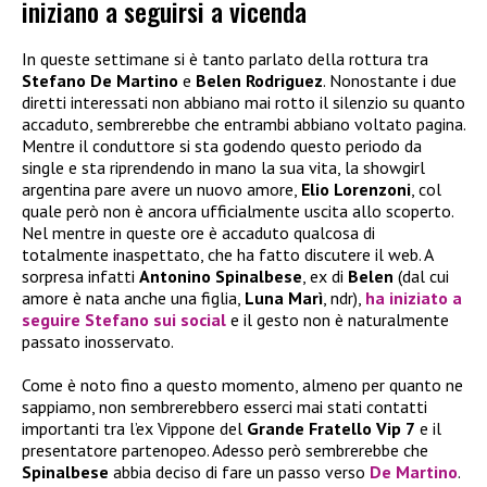
iniziano a seguirsi a vicenda
In queste settimane si è tanto parlato della rottura tra
Stefano De Martino
e
Belen Rodriguez
. Nonostante i due
diretti interessati non abbiano mai rotto il silenzio su quanto
accaduto, sembrerebbe che entrambi abbiano voltato pagina.
Mentre il conduttore si sta godendo questo periodo da
single e sta riprendendo in mano la sua vita, la showgirl
argentina pare avere un nuovo amore,
Elio Lorenzoni
, col
quale però non è ancora ufficialmente uscita allo scoperto.
Nel mentre in queste ore è accaduto qualcosa di
totalmente inaspettato, che ha fatto discutere il web. A
sorpresa infatti
Antonino Spinalbese
, ex di
Belen
(dal cui
amore è nata anche una figlia,
Luna Marì
, ndr),
ha iniziato a
seguire Stefano sui social
e il gesto non è naturalmente
passato inosservato.
Come è noto fino a questo momento, almeno per quanto ne
sappiamo, non sembrerebbero esserci mai stati contatti
importanti tra l’ex Vippone del
Grande Fratello Vip 7
e il
presentatore partenopeo. Adesso però sembrerebbe che
Spinalbese
abbia deciso di fare un passo verso
De Martino
.