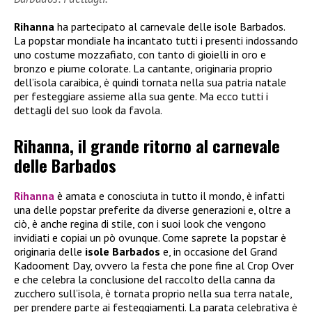
Rihanna
ha partecipato al carnevale delle isole Barbados.
La popstar mondiale ha incantato tutti i presenti indossando
uno costume mozzafiato, con tanto di gioielli in oro e
bronzo e piume colorate. La cantante, originaria proprio
dell’isola caraibica, è quindi tornata nella sua patria natale
per festeggiare assieme alla sua gente. Ma ecco tutti i
dettagli del suo look da favola.
Rihanna, il grande ritorno al carnevale
delle Barbados
Rihanna
è amata e conosciuta in tutto il mondo, è infatti
una delle popstar preferite da diverse generazioni e, oltre a
ciò, è anche regina di stile, con i suoi look che vengono
invidiati e copiai un pò ovunque. Come saprete la popstar è
originaria delle
isole Barbados
e, in occasione del Grand
Kadooment Day, ovvero la festa che pone fine al Crop Over
e che celebra la conclusione del raccolto della canna da
zucchero sull’isola, è tornata proprio nella sua terra natale,
per prendere parte ai festeggiamenti. La parata celebrativa è