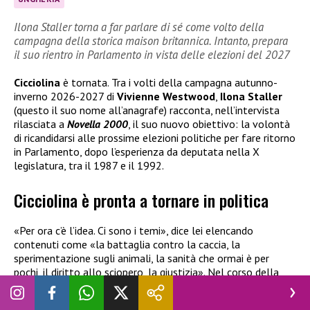
Ilona Staller torna a far parlare di sé come volto della
campagna della storica maison britannica. Intanto, prepara
il suo rientro in Parlamento in vista delle elezioni del 2027
Cicciolina
è tornata. Tra i volti della campagna autunno-
inverno 2026-2027 di
Vivienne Westwood
,
Ilona Staller
(questo il suo nome all’anagrafe) racconta, nell’intervista
rilasciata a
Novella 2000
, il suo nuovo obiettivo: la volontà
di ricandidarsi alle prossime elezioni politiche per fare ritorno
in Parlamento, dopo l’esperienza da deputata nella X
legislatura, tra il 1987 e il 1992.
Cicciolina è pronta a tornare in politica
«Per ora c’è l’idea. Ci sono i temi», dice lei elencando
contenuti come «la battaglia contro la caccia, la
sperimentazione sugli animali, la sanità che ormai è per
pochi, il diritto allo sciopero, la giustizia». Nel corso della
lunga chiacchierata sono stati toccati argomenti che
riguardano il passato (quello politico e quello di attrice di