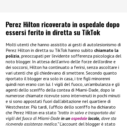
Perez Hilton ricoverato in ospedale dopo
essersi ferito in diretta su TikTok
Molti utenti che hanno assistito ai gesti di autolesionismo di
Perez Hilton in diretta su TikTok hanno subito
chiamato la
polizia
, preoccupati per l’evidente sofferenza psicologica del
noto blogger. In attesa dell’arrivo delle forze dell’ordine e
dei soccorsi, Hilton ha continuato a ferirsi, senza ascoltare i
vari utenti che gli chiedevano di smettere. Secondo quanto
riportato il blogger era solo in casa, i tre figli minorenni
quindi non erano con lui. I vigili del fuoco, un’ambulanza e gli
agenti dello sceriffo della contea di Miami-Dade, dopo le
numerose chiamate ricevute sono intervenuti in pochi minuti
e si sono appostati fuori dall’abitazione nel quartiere di
Westchester. Più tardi, l’ufficio dello sceriffo ha dichiarato
che Perez Hilton era stato
“tratto in salvo e trasportato dai
vigili del fuoco di Miami-Dade
in un
ospedale
locale,
dove sta
ricevendo assistenza medica.”
L’account del blogger è stato