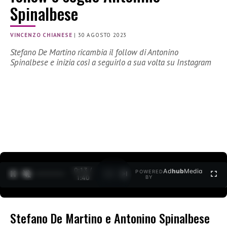
Spinalbese
VINCENZO CHIANESE
|
30 AGOSTO 2023
Stefano De Martino ricambia il follow di Antonino
Spinalbese e inizia così a seguirlo a sua volta su Instagram
0:14 /
Ad
hub
Media
POWERED
1
/
2
1:40
BY
Stefano De Martino e Antonino Spinalbese