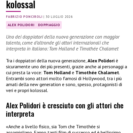
kolossal
FABRIZIO PONCIROLI
|
30 LUGLIO 2026
ALEX POLIDORI
DOPPIAGGIO
Uno dei doppiatori della nuova generazione con maggior
talento, come d’altronde gli attori internazionali che
interpreta in italiano: Tom Holland e Timothée Chalamet
Tra i doppiatori della nuova generazione,
Alex Polidori
è
sicuramente uno dei più presenti, grazie anche ai personaggi a
cui presta la voce:
Tom Holland
e
Timothée Chalamet
.
Entrambi sono attori molto famosi di Hollywood, tra i più
amati della new generation e sono, spesso, protagonisti di
veri e propri kolossal.
Alex Polidori è cresciuto con gli attori che
interpreta
«Anche a livello fisico, sia Tom che Timothée si
assomigliano. Fanno tanti film di successo ed è bellissimo