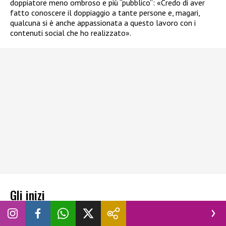
doppiatore meno ombroso e più “pubblico”: «Credo di aver
fatto conoscere il doppiaggio a tante persone e, magari,
qualcuna si è anche appassionata a questo lavoro con i
contenuti social che ho realizzato».
Gli inizi
Il giovane doppiatore ha iniziato da giovanissimo, scoprendo