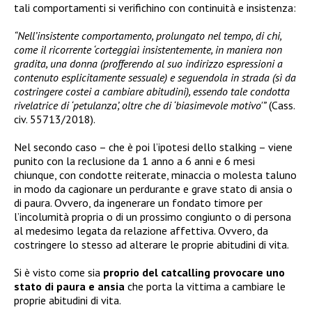
tali comportamenti si verifichino con continuità e insistenza:
“Nell’insistente comportamento, prolungato nel tempo, di chi,
come il ricorrente ‘corteggiaì insistentemente, in maniera non
gradita, una donna (profferendo al suo indirizzo espressioni a
contenuto esplicitamente sessuale) e seguendola in strada (sì da
costringere costei a cambiare abitudini), essendo tale condotta
rivelatrice di ‘petulanza’, oltre che di ‘biasimevole motivo'”
(Cass.
civ. 55713/2018).
Nel secondo caso – che è poi l’ipotesi dello stalking – viene
punito con la reclusione da 1 anno a 6 anni e 6 mesi
chiunque, con condotte reiterate, minaccia o molesta taluno
in modo da cagionare un perdurante e grave stato di ansia o
di paura. Ovvero, da ingenerare un fondato timore per
l’incolumità propria o di un prossimo congiunto o di persona
al medesimo legata da relazione affettiva. Ovvero, da
costringere lo stesso ad alterare le proprie abitudini di vita.
Si è visto come sia
proprio del catcalling provocare uno
stato di paura e ansia
che porta la vittima a cambiare le
proprie abitudini di vita.