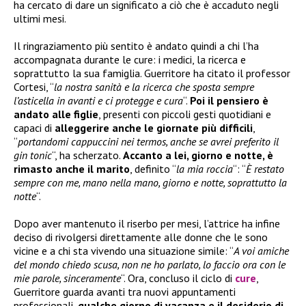
ha cercato di dare un significato a ciò che è accaduto negli
ultimi mesi.
Il ringraziamento più sentito è andato quindi a chi l’ha
accompagnata durante le cure: i medici, la ricerca e
soprattutto la sua famiglia. Guerritore ha citato il professor
Cortesi, “
la nostra sanità e la ricerca che sposta sempre
l’asticella in avanti e ci protegge e cura
“.
Poi il pensiero è
andato alle figlie
, presenti con piccoli gesti quotidiani e
capaci di
alleggerire anche le giornate più difficili
,
“
portandomi cappuccini nei termos, anche se avrei preferito il
gin tonic
“, ha scherzato.
Accanto a lei, giorno e notte, è
rimasto anche il marito
, definito “
la mia roccia
“: “
È restato
sempre con me, mano nella mano, giorno e notte, soprattutto la
notte
“.
Dopo aver mantenuto il riserbo per mesi, l’attrice ha infine
deciso di rivolgersi direttamente alle donne che le sono
vicine e a chi sta vivendo una situazione simile: “
A voi amiche
del mondo chiedo scusa, non ne ho parlato, lo faccio ora con le
mie parole, sinceramente
“. Ora, concluso il ciclo di
cure
,
Guerritore guarda avanti tra nuovi appuntamenti
professionali,
qualche giorno di vacanza e il desiderio di