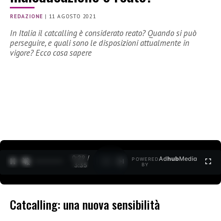
REDAZIONE
|
11 AGOSTO 2021
In Italia il catcalling è considerato reato? Quando si può
perseguire, e quali sono le disposizioni attualmente in
vigore? Ecco cosa sapere
0:30 /
Ad
hub
Media
POWERED
1
/
2
3:35
BY
Catcalling: una nuova sensibilità