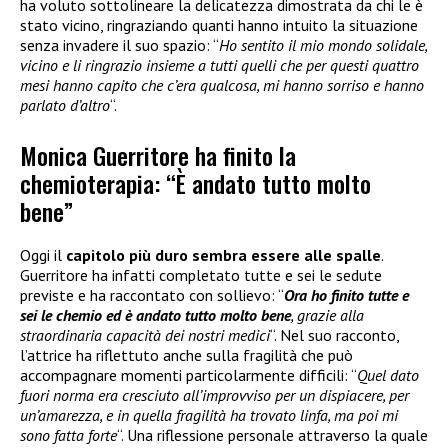
ha voluto sottolineare la delicatezza dimostrata da chi le è
stato vicino, ringraziando quanti hanno intuito la situazione
senza invadere il suo spazio: “
Ho sentito il mio mondo solidale,
vicino e li ringrazio insieme a tutti quelli che per questi quattro
mesi hanno capito che c’era qualcosa, mi hanno sorriso e hanno
parlato d’altro
“.
Monica Guerritore ha finito la
chemioterapia: “È andato tutto molto
bene”
Oggi il
capitolo più duro sembra essere alle spalle
.
Guerritore ha infatti completato tutte e sei le sedute
previste e ha raccontato con sollievo: “
Ora ho finito tutte e
sei le chemio ed è andato tutto molto bene
, grazie alla
straordinaria capacità dei nostri medici
“. Nel suo racconto,
l’attrice ha riflettuto anche sulla fragilità che può
accompagnare momenti particolarmente difficili: “
Quel dato
fuori norma era cresciuto all’improvviso per un dispiacere, per
un’amarezza, e in quella fragilità ha trovato linfa, ma poi mi
sono fatta forte
“. Una riflessione personale attraverso la quale