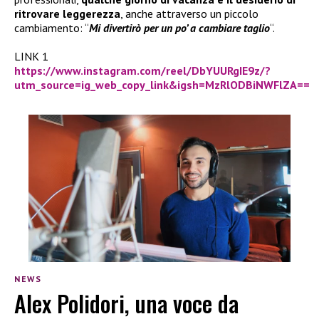
ritrovare leggerezza
, anche attraverso un piccolo
cambiamento: “
Mi divertirò per un po’ a cambiare taglio
“.
LINK 1
https://www.instagram.com/reel/DbYUURgIE9z/?
utm_source=ig_web_copy_link&igsh=MzRlODBiNWFlZA==
NEWS
Alex Polidori, una voce da