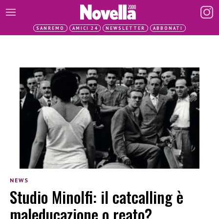
SANREMO
AMICI 24
NEWSLETTER
ABBONATI
NEWS
Studio Minolfi: il catcalling è
maleducazione o reato?