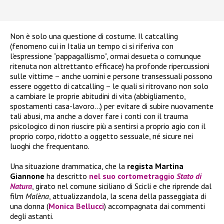
Non è solo una questione di costume. Il catcalling
(fenomeno cui in Italia un tempo ci si riferiva con
l’espressione “pappagallismo”, ormai desueta o comunque
ritenuta non altrettanto efficace) ha profonde ripercussioni
sulle vittime – anche uomini e persone transessuali possono
essere oggetto di catcalling – le qua
li si ritrovano non solo
a cambiare le proprie abitudini
di vita (abbiglia
mento,
spostamenti casa-lavoro…)
per evitare di subire nuovamente
tali
abusi, ma anche a dover fare i con
ti con il trauma
psicologico di non riuscire più a sentirsi a proprio agio con il
proprio corpo, ridotto a oggetto sessuale, né sicure nei
luoghi che frequentano.
Una situazione drammatica, che la
regista Martina
Giannone
ha descritto
nel suo
cortometraggio
Stato di
Natura
, girato nel comune siciliano di Scicli e che riprende dal
film
Malèna
, attualizzandola, la scena della passeggiata di
una donna (
Monica Bellucci
) accompagnata dai commenti
degli astanti.