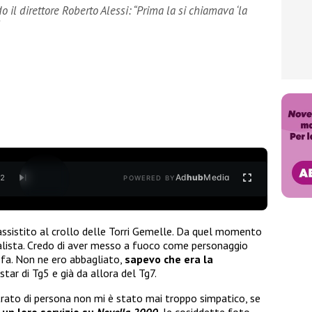
o il direttore Roberto Alessi: “Prima la si chiamava ‘la
Ad
hub
Media
/
2
POWERED BY
ssistito al crollo delle Torri Gemelle. Da quel momento
alista. Credo di aver messo a fuoco come personaggio
 fa. Non ne ero abbagliato,
sapevo che era la
 star di Tg5 e già da allora del Tg7.
ntrato di persona non mi è stato mai troppo simpatico, se
 un loro servizio su
Novella 2000
, le cosiddette foto