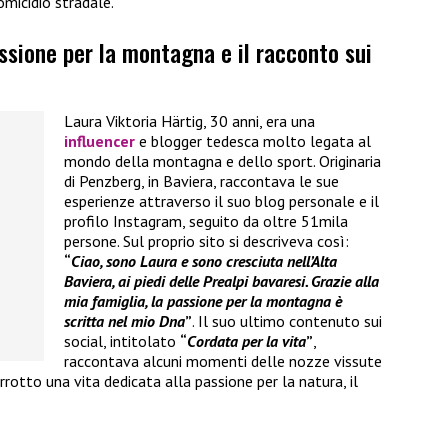
omicidio stradale.
assione per la montagna e il racconto sui
Laura Viktoria Härtig, 30 anni, era una
influencer
e blogger tedesca molto legata al
mondo della montagna e dello sport. Originaria
di Penzberg, in Baviera, raccontava le sue
esperienze attraverso il suo blog personale e il
profilo Instagram, seguito da oltre 51mila
persone. Sul proprio sito si descriveva così:
“
Ciao, sono Laura e sono cresciuta nell’Alta
Baviera, ai piedi delle Prealpi bavaresi. Grazie alla
mia famiglia, la passione per la montagna è
scritta nel mio Dna
”
. Il suo ultimo contenuto sui
social, intitolato
“
Cordata per la vita
”
,
raccontava alcuni momenti delle nozze vissute
rotto una vita dedicata alla passione per la natura, il