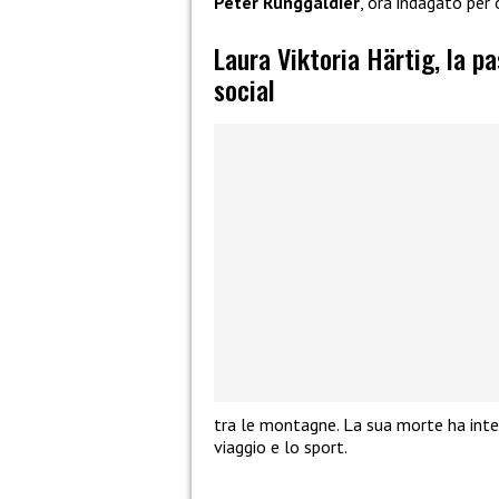
Peter Runggaldier
, ora indagato per 
Laura Viktoria Härtig, la p
social
tra le montagne. La sua morte ha inter
viaggio e lo sport.