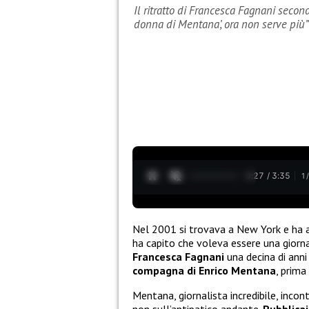
Il ritratto di Francesca Fagnani second
donna di Mentana’, ora non serve più”
0:28 / 3:35
1
Nel 2001 si trovava a New York e ha a
ha capito che voleva essere una giorn
Francesca Fagnani
una decina di anni
compagna di Enrico Mentana
, prima
Mentana, giornalista incredibile, inco
non sull’antipatico andante.
Pubblicai