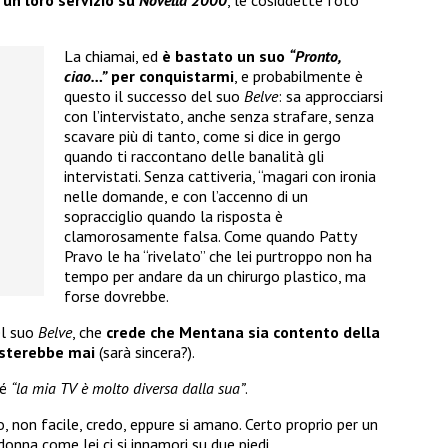
La chiamai, ed
è bastato un suo
“Pronto,
ciao…”
per conquistarmi
, e probabilmente è
questo il successo del suo
Belve
: sa approcciarsi
con l’intervistato, anche senza strafare, senza
scavare più di tanto, come si dice in gergo
quando ti raccontano delle banalità gli
intervistati. Senza cattiveria, “magari con ironia
nelle domande, e con l’accenno di un
sopracciglio quando la risposta è
clamorosamente falsa. Come quando Patty
Pravo le ha “rivelato” che lei purtroppo non ha
tempo per andare da un chirurgo plastico, ma
forse dovrebbe.
el suo
Belve
, che
crede che Mentana sia contento della
visterebbe mai
(sarà sincera?).
hé
“la mia TV è molto diversa dalla sua”
.
 non facile, credo, eppure si amano. Certo proprio per un
onna come lei ci si innamori su due piedi.