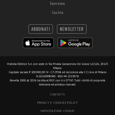
Sanremo
Cucina
ABBONATI
NEWSLETTER
Visibilia Editrice S.r.l.
con sede in Via Privata Giovannino De Grassi 12/12A, 20123
Milano.
Capitale sociale € 100.000,00 I.V. - C.F./P.IVA ed iscrizione alla C.C.I.A.A. di Milano
N.10269990965 - REA MI-2519578.
Novella 2000 © 2026. Iscritta al ROC con il n.37767. Tutti i diritti di proprietà
letteraria ed artistica riservati.
CONTATTI
PRIVACY E COOKIES POLICY
IMPOSTAZIONI COOKIE