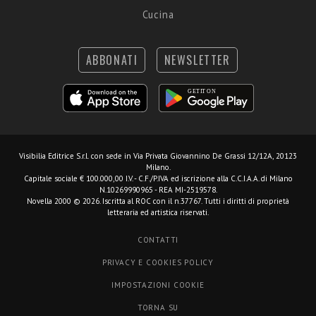
Cucina
ABBONATI
NEWSLETTER
Visibilia Editrice S.r.l.
con sede in Via Privata Giovannino De Grassi 12/12A, 20123
Milano.
Capitale sociale € 100.000,00 I.V. - C.F./P.IVA ed iscrizione alla C.C.I.A.A. di Milano
N.10269990965 - REA MI-2519578.
Novella 2000 © 2026. Iscritta al ROC con il n.37767. Tutti i diritti di proprietà
letteraria ed artistica riservati.
CONTATTI
PRIVACY E COOKIES POLICY
IMPOSTAZIONI COOKIE
TORNA SU