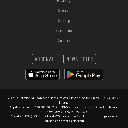
Reality
Social
Gossip
Sanremo
Cucina
ABBONATI
NEWSLETTER
Visibilia Editrice S.r.l.
con sede in Via Privata Giovannino De Grassi 12/12A, 20123
Milano.
Capitale sociale € 100.000,00 I.V. - C.F./P.IVA ed iscrizione alla C.C.I.A.A. di Milano
N.10269990965 - REA MI-2519578.
Novella 2000 © 2026. Iscritta al ROC con il n.37767. Tutti i diritti di proprietà
letteraria ed artistica riservati.