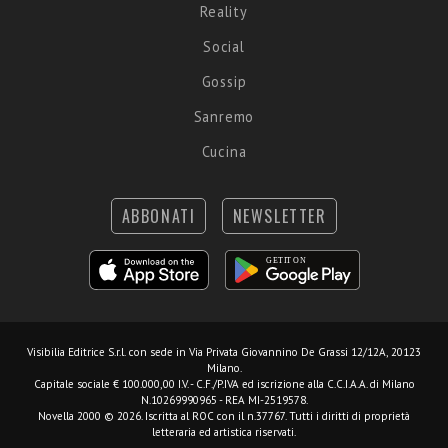
Reality
Social
Gossip
Sanremo
Cucina
ABBONATI
NEWSLETTER
Visibilia Editrice S.r.l.
con sede in Via Privata Giovannino De Grassi 12/12A, 20123
Milano.
Capitale sociale € 100.000,00 I.V. - C.F./P.IVA ed iscrizione alla C.C.I.A.A. di Milano
N.10269990965 - REA MI-2519578.
Novella 2000 © 2026. Iscritta al ROC con il n.37767. Tutti i diritti di proprietà
letteraria ed artistica riservati.