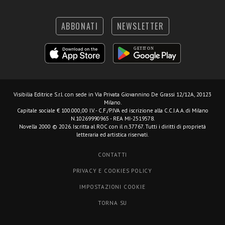
ABBONATI
NEWSLETTER
Visibilia Editrice S.r.l.
con sede in Via Privata Giovannino De Grassi 12/12A, 20123
Milano.
Capitale sociale € 100.000,00 I.V. - C.F./P.IVA ed iscrizione alla C.C.I.A.A. di Milano
N.10269990965 - REA MI-2519578.
Novella 2000 © 2026. Iscritta al ROC con il n.37767. Tutti i diritti di proprietà
letteraria ed artistica riservati.
CONTATTI
PRIVACY E COOKIES POLICY
IMPOSTAZIONI COOKIE
TORNA SU