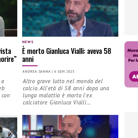
NEWS
vista
È morto Gianluca Vialli: aveva 58
orire”
anni
ANDREA SANNA
|
6 GEN 2023
 a
Altro grave lutto nel mondo del
eb
calcio. All'età di 58 anni dopo una
a con
lunga malattia è morto l'ex
calciatore Gianluca Vialli...