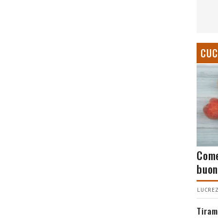
CUC
Come
buon
LUCREZ
Tiram