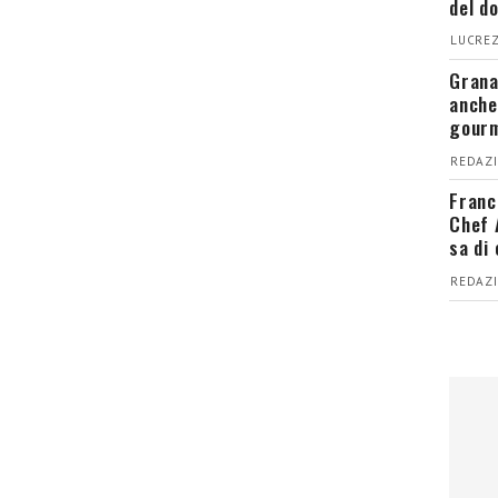
del d
LUCREZ
Grana
anche
gour
REDAZI
Franc
Chef 
sa di
REDAZI