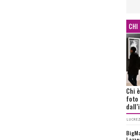
CHI
Chi 
foto
dall
LUCREZ
BigMa
Lazze