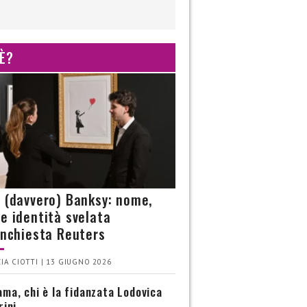
 È?
è (davvero) Banksy: nome,
 e identità svelata
’inchiesta Reuters
IA CIOTTI | 13 GIUGNO 2026
ma, chi è la fidanzata Lodovica
rini