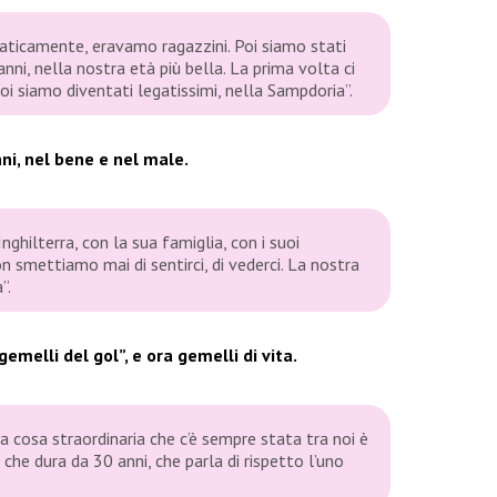
raticamente, eravamo ragazzini. Poi siamo stati
nni, nella nostra età più bella. La prima volta ci
 poi siamo diventati legatissimi, nella Sampdoria”.
ni, nel bene e nel male.
nghilterra, con la sua famiglia, con i suoi
on smettiamo mai di sentirci, di vederci. La nostra
”.
emelli del gol”, e ora gemelli di vita.
, la cosa straordinaria che c’è sempre stata tra noi è
 che dura da 30 anni, che parla di rispetto l’uno