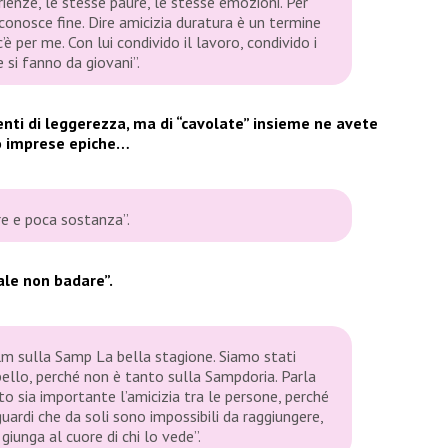
enze, le stesse paure, le stesse emozioni. Per
conosce fine. Dire amicizia duratura è un termine
 c’è per me. Con lui condivido il lavoro, condivido i
 si fanno da giovani”.
nti di leggerezza, ma di “cavolate” insieme ne avete
o imprese epiche…
re e poca sostanza”.
ale non badare”.
film sulla Samp La bella stagione. Siamo stati
 bello, perché non è tanto sulla Sampdoria. Parla
nto sia importante l’amicizia tra le persone, perché
guardi che da soli sono impossibili da raggiungere,
iunga al cuore di chi lo vede”.