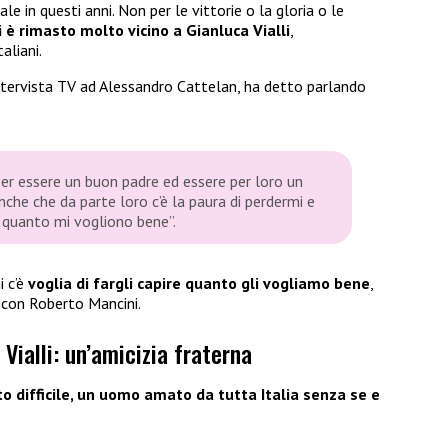
ale in questi anni. Non per le vittorie o la gloria o le
 è rimasto molto vicino a Gianluca Vialli
,
aliani.
’intervista TV ad Alessandro Cattelan, ha detto parlando
r essere un buon padre ed essere per loro un
he che da parte loro c’è la paura di perdermi e
i quanto mi vogliono bene”.
i c’è
voglia di fargli capire quanto gli vogliamo bene
,
 con Roberto Mancini.
Vialli: un’amicizia fraterna
 difficile, un uomo amato da tutta Italia senza se e