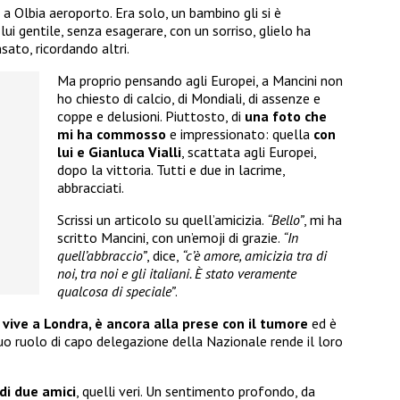
, a Olbia aeroporto. Era solo, un bambino gli si è
lui gentile, senza esagerare, con un sorriso, glielo ha
nsato, ricordando altri.
Ma proprio pensando agli Europei, a Mancini non
ho chiesto di calcio, di Mondiali, di assenze e
coppe e delusioni. Piuttosto, di
una foto che
mi ha commosso
e impressionato: quella
con
lui e Gianluca Vialli
, scattata agli Europei,
dopo la vittoria. Tutti e due in lacrime,
abbracciati.
Scrissi un articolo su quell’amicizia.
“Bello”
, mi ha
scritto Mancini, con un’emoji di grazie.
“In
quell’abbraccio”
, dice,
“c’è amore, amicizia tra di
noi, tra noi e gli italiani. È stato veramente
qualcosa di speciale”
.
 vive a Londra, è ancora alla prese con il tumore
ed è
suo ruolo di capo delegazione della Nazionale rende il loro
 di due amici
, quelli veri. Un sentimento profondo, da