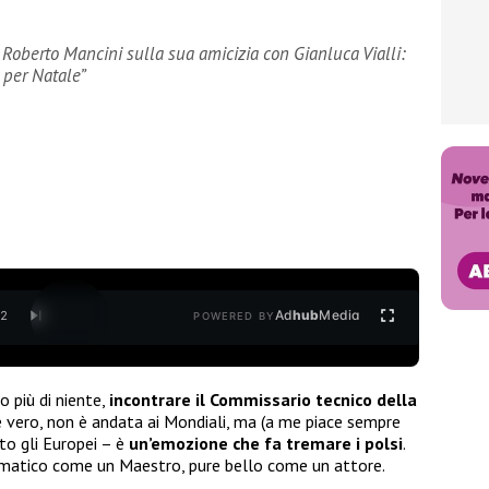
a Roberto Mancini sulla sua amicizia con Gianluca Vialli:
 per Natale”
Ad
hub
Media
/
2
POWERED BY
 più di niente,
incontrare il Commissario tecnico della
è vero, non è andata ai Mondiali, ma (a me piace sempre
to gli Europei – è
un’emozione che fa tremare i polsi
.
ismatico come un Maestro, pure bello come un attore.