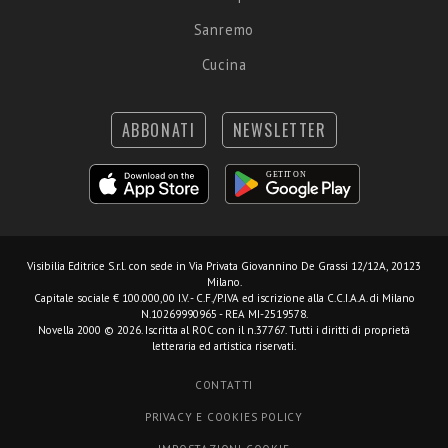
Sanremo
Cucina
ABBONATI
NEWSLETTER
Visibilia Editrice S.r.l.
con sede in Via Privata Giovannino De Grassi 12/12A, 20123
Milano.
Capitale sociale € 100.000,00 I.V. - C.F./P.IVA ed iscrizione alla C.C.I.A.A. di Milano
N.10269990965 - REA MI-2519578.
Novella 2000 © 2026. Iscritta al ROC con il n.37767. Tutti i diritti di proprietà
letteraria ed artistica riservati.
CONTATTI
PRIVACY E COOKIES POLICY