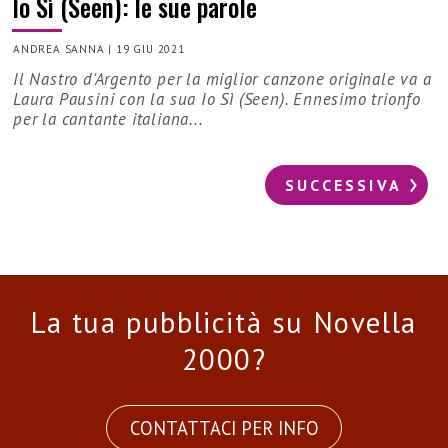
Io Sì (Seen): le sue parole
ANDREA SANNA
|
19 GIU 2021
Il Nastro d'Argento per la miglior canzone originale va a
Laura Pausini con la sua Io Sì (Seen). Ennesimo trionfo
per la cantante italiana...
SUCCESSIVA
La tua pubblicità su Novella
2000?
CONTATTACI PER INFO