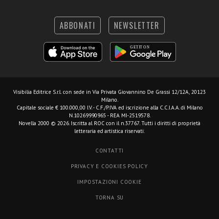
ABBONATI
NEWSLETTER
Visibilia Editrice S.r.l.
con sede in Via Privata Giovannino De Grassi 12/12A, 20123
Milano.
Capitale sociale € 100.000,00 I.V. - C.F./P.IVA ed iscrizione alla C.C.I.A.A. di Milano
N.10269990965 - REA MI-2519578.
Novella 2000 © 2026. Iscritta al ROC con il n.37767. Tutti i diritti di proprietà
letteraria ed artistica riservati.
CONTATTI
PRIVACY E COOKIES POLICY
IMPOSTAZIONI COOKIE
TORNA SU