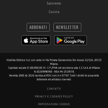
Sanremo
Cucina
ABBONATI
NEWSLETTER
Visibilia Editrice S.r.l.
con sede in Via Privata Giovannino De Grassi 12/12A, 20123
Milano.
Capitale sociale € 100.000,00 I.V. - C.F./P.IVA ed iscrizione alla C.C.I.A.A. di Milano
N.10269990965 - REA MI-2519578.
Novella 2000 © 2026. Iscritta al ROC con il n.37767. Tutti i diritti di proprietà
letteraria ed artistica riservati.
CONTATTI
PRIVACY E COOKIES POLICY
IMPOSTAZIONI COOKIE