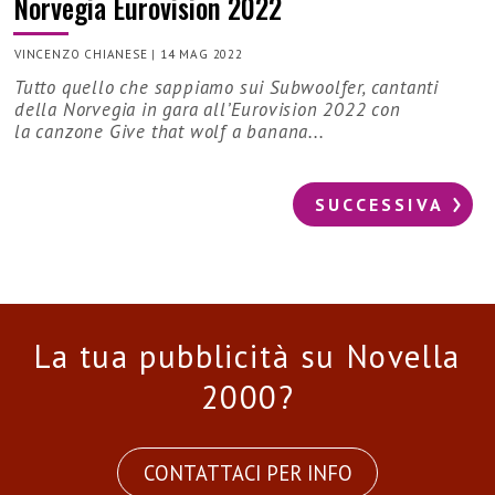
Norvegia Eurovision 2022
VINCENZO CHIANESE
|
14 MAG 2022
Tutto quello che sappiamo sui Subwoolfer, cantanti
della Norvegia in gara all’Eurovision 2022 con
la canzone Give that wolf a banana...
SUCCESSIVA
La tua pubblicità su Novella
2000?
CONTATTACI PER INFO