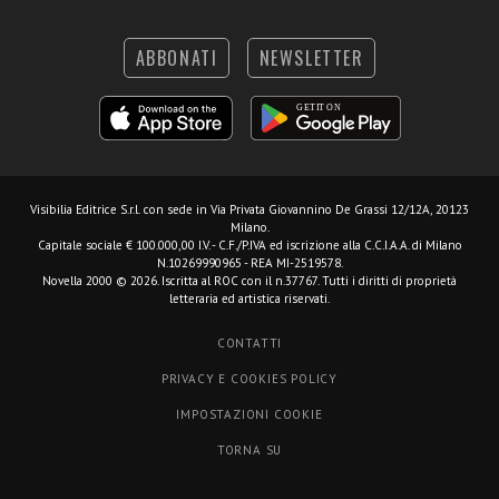
ABBONATI
NEWSLETTER
Visibilia Editrice S.r.l.
con sede in Via Privata Giovannino De Grassi 12/12A, 20123
Milano.
Capitale sociale € 100.000,00 I.V. - C.F./P.IVA ed iscrizione alla C.C.I.A.A. di Milano
N.10269990965 - REA MI-2519578.
Novella 2000 © 2026. Iscritta al ROC con il n.37767. Tutti i diritti di proprietà
letteraria ed artistica riservati.
CONTATTI
PRIVACY E COOKIES POLICY
IMPOSTAZIONI COOKIE
TORNA SU