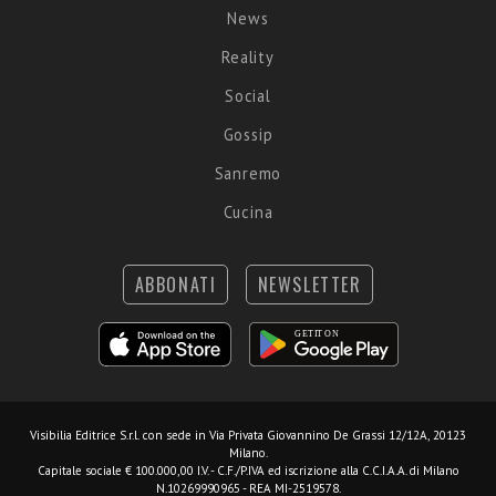
News
Reality
Social
Gossip
Sanremo
Cucina
ABBONATI
NEWSLETTER
Visibilia Editrice S.r.l.
con sede in Via Privata Giovannino De Grassi 12/12A, 20123
Milano.
Capitale sociale € 100.000,00 I.V. - C.F./P.IVA ed iscrizione alla C.C.I.A.A. di Milano
N.10269990965 - REA MI-2519578.