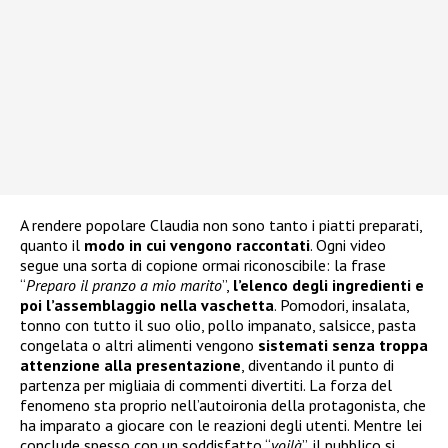
A rendere popolare Claudia non sono tanto i piatti preparati,
quanto il
modo in cui vengono raccontati
. Ogni video
segue una sorta di copione ormai riconoscibile: la frase
“
Preparo il pranzo a mio marito
”,
l’elenco degli ingredienti e
poi l’assemblaggio nella vaschetta
. Pomodori, insalata,
tonno con tutto il suo olio, pollo impanato, salsicce, pasta
congelata o altri alimenti vengono
sistemati senza troppa
attenzione alla presentazione
, diventando il punto di
partenza per migliaia di commenti divertiti. La forza del
fenomeno sta proprio nell’autoironia della protagonista, che
ha imparato a giocare con le reazioni degli utenti. Mentre lei
conclude spesso con un soddisfatto “
voilà
”, il pubblico si