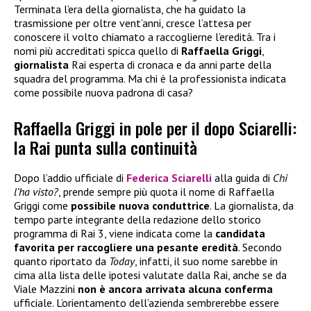
Terminata l’era della giornalista, che ha guidato la
trasmissione per oltre vent’anni, cresce l’attesa per
conoscere il volto chiamato a raccoglierne l’eredità. Tra i
nomi più accreditati spicca quello di
Raffaella Griggi
,
giornalista
Rai esperta di cronaca e da anni parte della
squadra del programma. Ma chi è la professionista indicata
come possibile nuova padrona di casa?
Raffaella Griggi in pole per il dopo Sciarelli:
la Rai punta sulla continuità
Dopo l’addio ufficiale di
Federica Sciarelli
alla guida di
Chi
l’ha visto?
, prende sempre più quota il nome di Raffaella
Griggi come
possibile nuova conduttrice
. La giornalista, da
tempo parte integrante della redazione dello storico
programma di Rai 3, viene indicata come la
candidata
favorita per raccogliere una pesante eredità
. Secondo
quanto riportato da
Today
, infatti, il suo nome sarebbe in
cima alla lista delle ipotesi valutate dalla Rai, anche se da
Viale Mazzini
non è ancora arrivata alcuna conferma
ufficiale. L’orientamento dell’azienda sembrerebbe essere