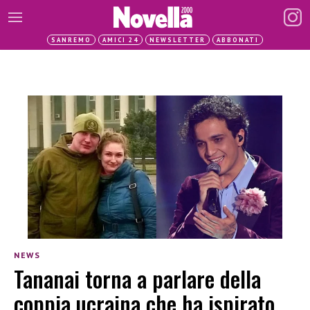
SANREMO
AMICI 24
NEWSLETTER
ABBONATI
NEWS
Tananai torna a parlare della
coppia ucraina che ha ispirato