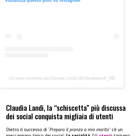
Visualizza questo post su Instagram
Un post condiviso da Claudia Landi (@claudialandi_88)
Claudia Landi, la “schiscetta” più discussa
dei social conquista migliaia di utenti
Dietro il successo di “
Preparo il pranzo a mio marito
” c’è un
meccanismo tipico dei social:
la serialità
. Gli
utenti
tornano