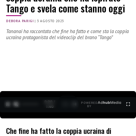
Tango e svela come stanno oggi
DEBORA PARIGI
|
3 AGOSTO 2023
Tananai ha raccontato che fine ha fatto e come sta la coppia
ucraina protagonista del videoclip del brano “Tango”
0:21 /
Ad
hub
Media
POWERED
1
/
2
1:40
BY
Che fine ha fatto la coppia ucraina di