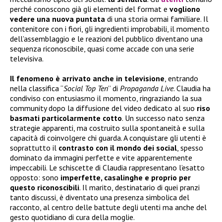
perché conoscono già gli elementi del format e
vogliono
vedere una nuova puntata
di una storia ormai familiare. Il
contenitore con i fiori, gli ingredienti improbabili, il momento
dell’assemblaggio e le reazioni del pubblico diventano una
sequenza riconoscibile, quasi come accade con una serie
televisiva.
Il fenomeno è arrivato anche in televisione
, entrando
nella classifica “
Social Top Ten
” di
Propaganda Live
. Claudia ha
condiviso con entusiasmo il momento, ringraziando la sua
community dopo la diffusione del video dedicato al suo
riso
basmati particolarmente cotto
. Un successo nato senza
strategie apparenti, ma costruito sulla spontaneità e sulla
capacità di coinvolgere chi guarda. A conquistare gli utenti è
soprattutto il
contrasto con il mondo dei social
, spesso
dominato da immagini perfette e vite apparentemente
impeccabili. Le schiscette di Claudia rappresentano l’esatto
opposto: sono
imperfette, casalinghe e proprio per
questo riconoscibili
. Il marito, destinatario di quei pranzi
tanto discussi, è diventato una presenza simbolica del
racconto, al centro delle battute degli utenti ma anche del
gesto quotidiano di cura della moglie.