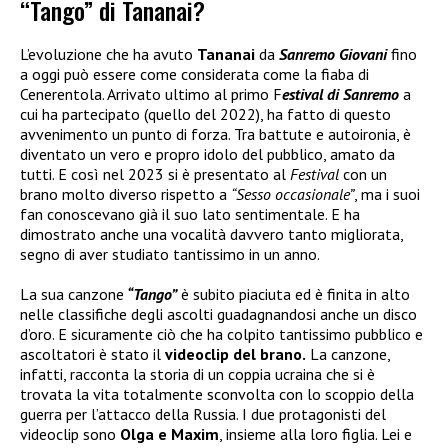
“Tango” di Tananai?
L’evoluzione che ha avuto
Tananai
da
Sanremo Giovani
fino
a oggi può essere come considerata come la fiaba di
Cenerentola. Arrivato ultimo al primo F
estival di Sanremo
a
cui ha partecipato (quello del 2022), ha fatto di questo
avvenimento un punto di forza. Tra battute e autoironia, è
diventato un vero e propro idolo del pubblico, amato da
tutti. E così nel 2023 si è presentato al
Festival
con un
brano molto diverso rispetto a
“Sesso occasionale”
, ma i suoi
fan conoscevano già il suo lato sentimentale. E ha
dimostrato anche una vocalità davvero tanto migliorata,
segno di aver studiato tantissimo in un anno.
La sua canzone
“Tango”
è subito piaciuta ed è finita in alto
nelle classifiche degli ascolti guadagnandosi anche un disco
d’oro. E sicuramente ciò che ha colpito tantissimo pubblico e
ascoltatori è stato il
videoclip del brano.
La canzone,
infatti, racconta la storia di un coppia ucraina che si è
trovata la vita totalmente sconvolta con lo scoppio della
guerra per l’attacco della Russia. I due protagonisti del
videoclip sono
Olga e Maxim
, insieme alla loro figlia. Lei e