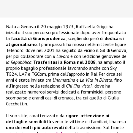
Nata a Genova il 20 maggio 1973, Raffaella Griggi ha
iniziato il suo percorso professionale dopo aver frequentato
la
facoltà di Giurisprudenza
, scegliendo però di
dedicarsi
al giornalismo
. I primi passi li ha mossi nell’emittente ligure
Telenord, dove nel 2001 ha seguito da vicino il G8 di Genova,
per poi collaborare con
Il Lavoro
e con l’edizione genovese de
la Repubblica
.
Trasferitasi a Roma nel 2008
, ha ampliato il
proprio bagaglio professionale lavorando anche con Sky
TG24, LA7 e TGCom, prima dell’approdo in Rai. Per circa sei
anni è stata inviata tra
Unomattina
e
La Vita in Diretta
, fino
all’ingresso nella redazione di
Chi l’ha visto?
, dove ha
realizzato numerosi servizi dedicati a femminicidi, persone
scomparse e grandi casi di cronaca, tra cui quello di Giulia
Cecchettin.
Il suo stile, caratterizzato da
rigore, attenzione ai
dettagli e sensibilità
verso le vittime e i familiari, l’ha resa
uno dei volti più autorevoli
della trasmissione. Sul fronte