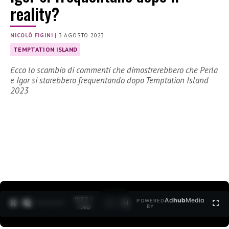
reality?
NICOLÒ FIGINI
|
3 AGOSTO 2023
TEMPTATION ISLAND
Ecco lo scambio di commenti che dimostrerebbero che Perla
e Igor si starebbero frequentando dopo Temptation Island
2023
0:28 /
Ad
hub
Media
POWERED
1
/
2
1:40
BY