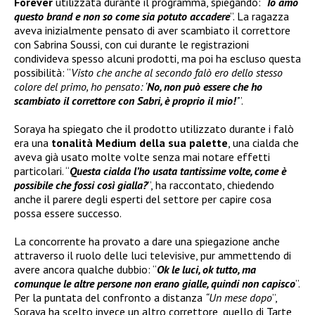
Forever
utilizzata durante il programma, spiegando: “
Io amo
questo brand e non so come sia potuto accadere
”. La ragazza
aveva inizialmente pensato di aver scambiato il correttore
con Sabrina Soussi, con cui durante le registrazioni
condivideva spesso alcuni prodotti, ma poi ha escluso questa
possibilità: “
Visto che anche al secondo falò ero dello stesso
colore del primo, ho pensato: ‘
No, non può essere che ho
scambiato il correttore con Sabri, è proprio il mio!
’
”.
Soraya ha spiegato che il prodotto utilizzato durante i falò
era una
tonalità Medium della sua palette
, una cialda che
aveva già usato molte volte senza mai notare effetti
particolari. “
Questa cialda l’ho usata tantissime volte, come è
possibile che fossi così gialla?
”, ha raccontato, chiedendo
anche il parere degli esperti del settore per capire cosa
possa essere successo.
La concorrente ha provato a dare una spiegazione anche
attraverso il ruolo delle luci televisive, pur ammettendo di
avere ancora qualche dubbio: “
Ok le luci, ok tutto, ma
comunque le altre persone non erano gialle, quindi non capisco
”.
Per la puntata del confronto a distanza
“Un mese dopo
”,
Soraya ha scelto invece un altro correttore, quello di Tarte,