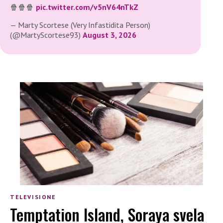
🍿🍿🍿
pic.twitter.com/v5nV64nTkZ
— Marty Scortese (Very Infastidita Person)
(@MartyScortese93)
August 3, 2026
TELEVISIONE
Temptation Island, Soraya svela