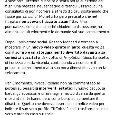
A suscitare ulteriore curiosità è stata poi la questione dei
filtri. Una ragazza, nel tentativo di tranquillizzarlo, gli ha
consigliato di non ricorrere a effetti digitali, sostenendo che
fosse già “
un bono
”. Monetti ha però precisato che nel
filmato
non aveva utilizzato alcun filtro
. Una
puntualizzazione che, anziché chiudere la discussione, ha
alimentato ulteriormente le domande sul suo cambiamento.
Dopo il polverone social, Rosario Monetti è tornato a
mostrarsi in un
nuovo video girato in auto
, questa volta
con il sorriso e un
atteggiamento divertito davanti alla
curiosità suscitata
. L’ex volto di
Temptation Island
ha scelto
di ironizzare sulla vicenda, continuando a ricondurre il
presunto cambiamento alla sua poca dimestichezza con la
telecamera.
Per il momento, invece, Rosario non ha commentato le
ipotesi su
possibili interventi estetici
. Il nuovo taglio, la
barba, gli accessori e un’immagine molto diversa da quella
mostrata in
tv
hanno però contribuito ad alimentare il
dibattito. Quello che doveva essere un semplice video per
indicare il suo vero profilo TikTok si è così trasformato in un
vero e proprio caso sui social.