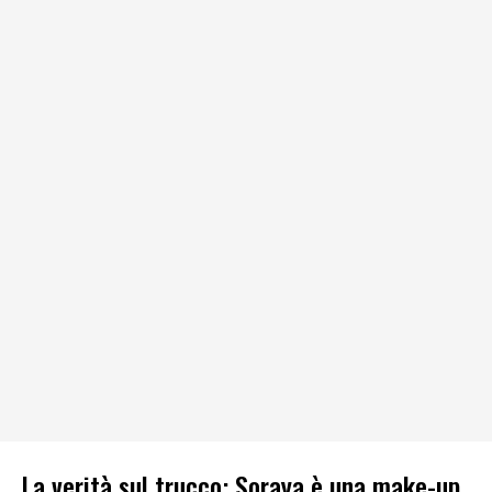
La verità sul trucco: Soraya è una make-up