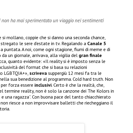
i non ha mai sperimentato un viaggio nei sentimenti
e si mollano, coppie che si danno una seconda chance,
stregato le sere d’estate in tv. Regalando a
Canale 5
 a puntata. A noi, come ogni stagione, fiumi di meme e di
 da un giornale, arrivava, alla vigilia del
gran
finale
cca, quanto evidente: «Il reality si è imposto senza le
clusività del format che si basa su relazioni
erso LGBTQIA+»,
scriveva
suppergiù 12 mesi fa tra le
ella sua benedizione al programma. Cold hard truth. Non
per forza essere
inclusivi
. Certo è che la realtà, che,
el termine reality, non è solo la canzone dei The Kolors in
o e una ragazza”. Con buona pace del tanto chiacchierato
non riesce a non improvvisare balletti che riecheggiano il
toria.