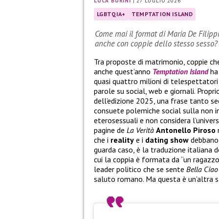
LUCA BURINI
|
27 LUGLIO 2026
LGBTQIA+
TEMPTATION ISLAND
Come mai il format di Maria De Filipp
anche con coppie dello stesso sesso?
Tra proposte di matrimonio, coppie ch
anche quest’anno
Temptation Island
ha 
quasi quattro milioni di telespettatori
parole su social, web e giornali. Proprio
dell’edizione 2025, una frase tanto se
consuete polemiche social sulla non in
eterosessuali e non considera l’univ
pagine de
La Verità
Antonello
Piroso
n
che i
reality
e i
dating
show
debbano 
guarda caso, è la traduzione italiana d
cui la coppia è formata da “un ragazz
leader politico che se sente
Bella Ciao
saluto romano. Ma questa è un’altra s