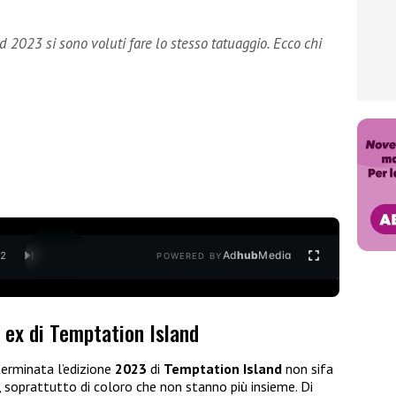
d 2023 si sono voluti fare lo stesso tatuaggio. Ecco chi
Ad
hub
Media
/
2
POWERED BY
 ex di Temptation Island
erminata l’edizione
2023
di
Temptation Island
non sifa
, soprattutto di coloro che non stanno più insieme. Di