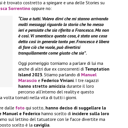
si è trovato costretto a spiegare e una delle Stories su
esca Sorrentino
oppure no:
“Ciao a tutti. Volevo dirvi che mi stanno arrivando
molti messaggi riguardo la storia che ho messo
ieri e pensiate che sia riferita a Francesca. Ma non
è così. Vi smentisco questa cosa, è stata una cosa
detta così in generale tanto per. Francesca è libera
di fare ciò che vuole, può divertirsi
tranquillamente come giusto che sia”
.
Oggi pomeriggio torniamo a parlare di lui ma
anche di altri due ex concorrenti di
Temptation
Island 2023
. Stiamo parlando di
Manuel
Marascio
e
Federico Viviani
. I tre ragazzi
hanno stretto amicizia
durante il loro
percorso all’interno del reality e questo
lta tornati nella vita di tutti i giorni.
re dalle
foto
qui sotto,
hanno deciso di suggellare la
e Manuel e Federico
hanno scelto di
incidere sulla loro
tiamo sul lettino del tatuatore con le facce divertite ma
l posto scelto è la
caviglia
.