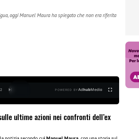
gua, oggi Manuel Maura ha spiegato che non era riferita
Ad
hub
Media
/
2
POWERED BY
ulle ultime azioni nei confronti dell’ex
 la notizia secondo cu
i Manuel Maura
, con una storia sul