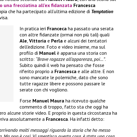
o una frecciatina all’ex fidanzata
Francesca
pia che ha partecipato all’ultima edizione di
Temptation
isa.
In pratica ieri
Franceca
ha passato una serata
con altre fidanzate (ormai non più tali) quali
Ale
,
Vittoria
e
Perla
e alcuni dei tentatori
dell’edizione. Foto e video insieme, ma sul
profilo di
Manuel
è apparsa una storia con
scritto:
“Brave ragazze all’apparenza, poi…”
.
Subito quindi il web ha pensato che fosse
riferito proprio a
Francesca
e alle altre. E non
sono mancate le polemiche, dato che sono
tutte ragazze libere e possono passare le
serate con chi vogliono.
Forse
Manuel Maura
ha ricevuto qualche
commento di troppo, fatto sta che oggi ha
vero alcune storie video. E proprio in questa circostanza ha
iferiva assolutamente a
Francesca
. Ha infatti detto:
o arrivando molti messaggi riguardo la storia che ho messo
sca. Ma non è così. Vi smentisco questa cosa, è stata una cosa