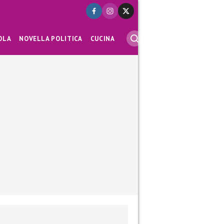
OLA
NOVELLA POLITICA
CUCINA