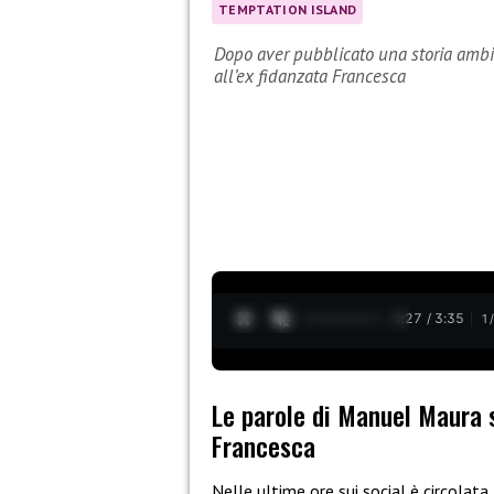
TEMPTATION ISLAND
Dopo aver pubblicato una storia ambi
all’ex fidanzata Francesca
0:28 / 3:35
1
Le parole di Manuel Maura s
Francesca
Nelle ultime ore sui social è circolata