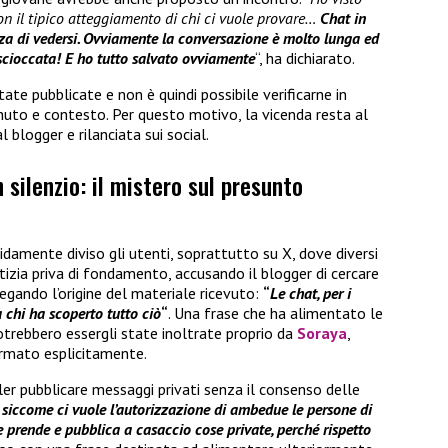
con il tipico atteggiamento di chi ci vuole provare…
Chat in
zza di vedersi. Ovviamente la conversazione è molto lunga ed
scioccata! E ho tutto salvato ovviamente
“, ha dichiarato.
ate pubblicate e non è quindi possibile verificarne in
uto e contesto. Per questo motivo, la vicenda resta al
blogger e rilanciata sui social.
 silenzio: il mistero sul presunto
idamente diviso gli utenti, soprattutto su X, dove diversi
tizia priva di fondamento, accusando il blogger di cercare
piegando l’origine del materiale ricevuto:
“
Le chat, per i
a chi ha scoperto tutto ciò
“
. Una frase che ha alimentato le
otrebbero essergli state inoltrate proprio da
Soraya
,
ermato esplicitamente.
er pubblicare messaggi privati senza il consenso delle
, siccome ci vuole l’autorizzazione di ambedue le persone di
he prende e pubblica a casaccio cose private, perché rispetto