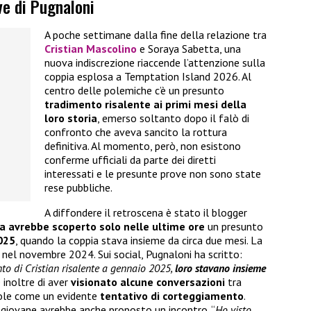
ve di Pugnaloni
A poche settimane dalla fine della relazione tra
Cristian Mascolino
e Soraya Sabetta, una
nuova indiscrezione riaccende l’attenzione sulla
coppia esplosa a Temptation Island 2026. Al
centro delle polemiche c’è un presunto
tradimento risalente ai primi mesi della
loro storia
, emerso soltanto dopo il falò di
confronto che aveva sancito la rottura
definitiva. Al momento, però, non esistono
conferme ufficiali da parte dei diretti
interessati e le presunte prove non sono state
rese pubbliche.
A diffondere il retroscena è stato il blogger
a avrebbe scoperto solo nelle ultime ore
un presunto
025
, quando la coppia stava insieme da circa due mesi. La
ta nel novembre 2024. Sui social, Pugnaloni ha scritto:
o di Cristian risalente a gennaio 2025,
loro stavano insieme
 inoltre di aver
visionato alcune conversazioni
tra
ndole come un evidente
tentativo di corteggiamento
.
l giovane avrebbe anche proposto un incontro. “
Ho visto