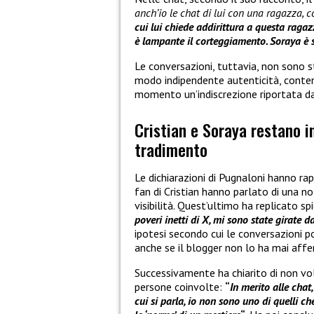
anch’io le chat di lui con una ragazza, 
cui lui chiede addirittura a questa raga
è lampante il corteggiamento. Soraya è 
Le conversazioni, tuttavia, non sono st
modo indipendente autenticità, conten
momento un’indiscrezione riportata dal 
Cristian e Soraya restano in
tradimento
Le dichiarazioni di Pugnaloni hanno rap
fan di Cristian hanno parlato di una no
visibilità. Quest’ultimo ha replicato s
poveri inetti di X, mi sono state girate d
ipotesi secondo cui le conversazioni p
anche se il blogger non lo ha mai aff
Successivamente ha chiarito di non vol
persone coinvolte:
“
In merito alle chat
cui si parla, io non sono uno di quelli c