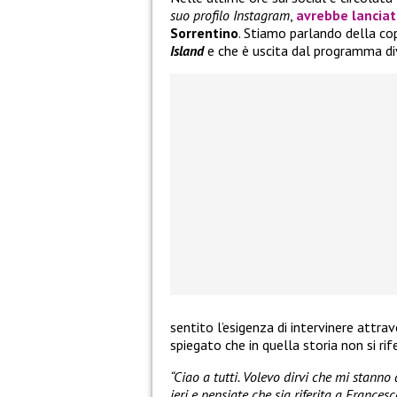
suo profilo Instagram
,
avrebbe lanciat
Sorrentino
. Stiamo parlando della cop
Island
e che è uscita dal programma div
sentito l’esigenza di intervinere attra
spiegato che in quella storia non si r
“Ciao a tutti. Volevo dirvi che mi stann
ieri e pensiate che sia riferita a France