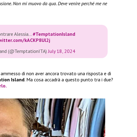
clusione. Non mi muovo da qua. Deve venire perché me ne
contrare Alessia…
#TemptationIsland
twitter.com/kACKP8Ul2j
land (@TemptationITA)
July 18, 2024
a ammesso di non aver ancora trovato una risposta e di
tion Island
. Ma cosa accadrà a questo punto tra i due?
rlo.