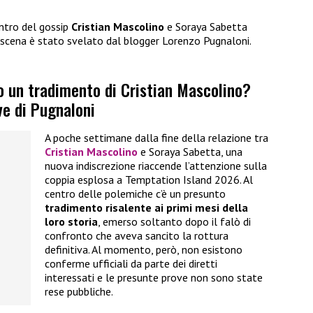
entro del gossip
Cristian Mascolino
e Soraya Sabetta
scena è stato svelato dal blogger Lorenzo Pugnaloni.
o un tradimento di Cristian Mascolino?
ve di Pugnaloni
A poche settimane dalla fine della relazione tra
Cristian Mascolino
e Soraya Sabetta, una
nuova indiscrezione riaccende l’attenzione sulla
coppia esplosa a Temptation Island 2026. Al
centro delle polemiche c’è un presunto
tradimento risalente ai primi mesi della
loro storia
, emerso soltanto dopo il falò di
confronto che aveva sancito la rottura
definitiva. Al momento, però, non esistono
conferme ufficiali da parte dei diretti
interessati e le presunte prove non sono state
rese pubbliche.