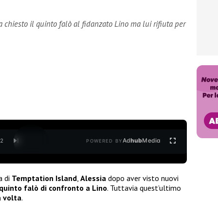
chiesto il quinto falò al fidanzato Lino ma lui rifiuta per
Ad
hub
Media
/
2
POWERED BY
a di
Temptation Island
,
Alessia
dopo aver visto nuovi
 quinto falò di confronto a Lino
. Tuttavia quest’ultimo
a volta
.