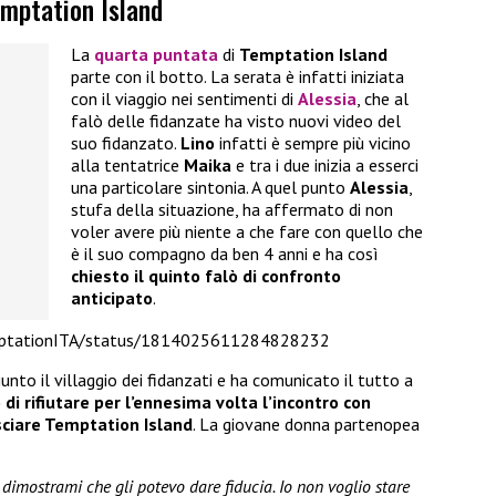
emptation Island
La
quarta puntata
di
Temptation Island
parte con il botto. La serata è infatti iniziata
con il viaggio nei sentimenti di
Alessia
, che al
falò delle fidanzate ha visto nuovi video del
suo fidanzato.
Lino
infatti è sempre più vicino
alla tentatrice
Maika
e tra i due inizia a esserci
una particolare sintonia. A quel punto
Alessia
,
stufa della situazione, ha affermato di non
voler avere più niente a che fare con quello che
è il suo compagno da ben 4 anni e ha così
chiesto il quinto falò di confronto
anticipato
.
emptationITA/status/1814025611284828232
unto il villaggio dei fidanzati e ha comunicato il tutto a
 di rifiutare per l’ennesima volta l’incontro con
sciare Temptation Island
. La giovane donna partenopea
 dimostrami che gli potevo dare fiducia. Io non voglio stare