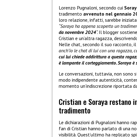
Lorenzo Pugnaloni, secondo cui
Soray
tradimento
avvenuto nel gennaio 2
loro relazione, infatti, sarebbe inizia
“Soraya ha appena scoperto un tradiment
da novembre 2024
“.
Il blogger sostiene
Cristian e un’altra ragazza, descrive
Nelle chat, secondo il suo racconto, i
anch’io le chat di lui con una ragazza, 
cui lui chiede addirittura a questa raga
è lampante il corteggiamento. Soraya è 
Le conversazioni, tuttavia, non sono st
modo indipendente autenticità, conten
momento un’indiscrezione riportata dal 
Cristian e Soraya restano in
tradimento
Le dichiarazioni di Pugnaloni hanno rap
fan di Cristian hanno parlato di una no
visibilità. Quest’ultimo ha replicato s