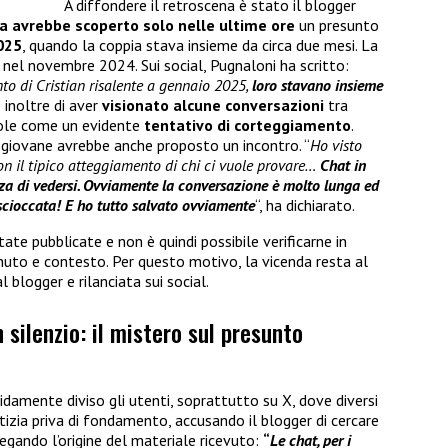
A diffondere il retroscena è stato il blogger
a avrebbe scoperto solo nelle ultime ore
un presunto
025
, quando la coppia stava insieme da circa due mesi. La
ta nel novembre 2024. Sui social, Pugnaloni ha scritto:
o di Cristian risalente a gennaio 2025,
loro stavano insieme
 inoltre di aver
visionato alcune conversazioni
tra
ndole come un evidente
tentativo di corteggiamento
.
l giovane avrebbe anche proposto un incontro. “
Ho visto
con il tipico atteggiamento di chi ci vuole provare…
Chat in
zza di vedersi. Ovviamente la conversazione è molto lunga ed
scioccata! E ho tutto salvato ovviamente
“, ha dichiarato.
ate pubblicate e non è quindi possibile verificarne in
uto e contesto. Per questo motivo, la vicenda resta al
blogger e rilanciata sui social.
 silenzio: il mistero sul presunto
idamente diviso gli utenti, soprattutto su X, dove diversi
tizia priva di fondamento, accusando il blogger di cercare
piegando l’origine del materiale ricevuto:
“
Le chat, per i