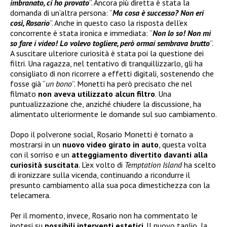
imbranato, ci ho provato
”. Ancora più diretta è stata la
domanda di un’altra persona: “
Ma cosa è successo? Non eri
così, Rosario
”. Anche in questo caso la risposta dell’ex
concorrente è stata ironica e immediata: “
Non lo so! Non mi
so fare i video! Lo volevo togliere, però ormai sembrava brutto
”.
A suscitare ulteriore curiosità è stata poi la questione dei
filtri. Una ragazza, nel tentativo di tranquillizzarlo, gli ha
consigliato di non ricorrere a effetti digitali, sostenendo che
fosse già “
un bono
”. Monetti ha però precisato che nel
filmato
non aveva utilizzato alcun filtro
. Una
puntualizzazione che, anziché chiudere la discussione, ha
alimentato ulteriormente le domande sul suo cambiamento.
Dopo il polverone social, Rosario Monetti è tornato a
mostrarsi in un
nuovo video girato in auto
, questa volta
con il sorriso e un
atteggiamento divertito davanti alla
curiosità suscitata
. L’ex volto di
Temptation Island
ha scelto
di ironizzare sulla vicenda, continuando a ricondurre il
presunto cambiamento alla sua poca dimestichezza con la
telecamera.
Per il momento, invece, Rosario non ha commentato le
ipotesi su
possibili interventi estetici
. Il nuovo taglio, la