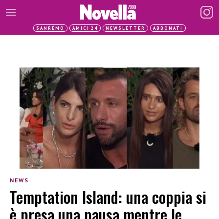
SANREMO
AMICI 24
NEWSLETTER
ABBONATI
NEWS
Temptation Island: una coppia si
è presa una pausa mentre le