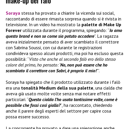
make-up del falò
Soraya
stessa ha provato a chiarire la vicenda sui social,
raccontando di essere rimasta sorpresa quando si è rivista in
televisione. In un video ha mostrato la
palette di
Make Up
Forever
utilizzata durante il programma, spiegando: “
Io amo
questo brand e non so come sia potuto accadere
”. La ragazza
aveva inizialmente pensato di aver scambiato il correttore
con Sabrina Soussi, con cui durante le registrazioni
condivideva spesso alcuni prodotti, ma poi ha escluso questa
possibilità: “
Visto che anche al secondo falò ero dello stesso
colore del primo, ho pensato: ‘
No, non può essere che ho
scambiato il correttore con Sabri, è proprio il mio!
’
”.
Soraya ha spiegato che il prodotto utilizzato durante i falò
era una
tonalità Medium della sua palette
, una cialda che
aveva già usato molte volte senza mai notare effetti
particolari. “
Questa cialda l’ho usata tantissime volte, come è
possibile che fossi così gialla?
”, ha raccontato, chiedendo
anche il parere degli esperti del settore per capire cosa
possa essere successo.
La concorrente ha provato a dare una spiegazione anche