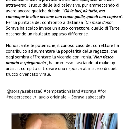
attraverso il ruolo delle luci televisive, pur ammettendo di
avere ancora qualche dubbio: “
Ok le luci, ok tutto, ma
comunque le altre persone non erano gialle, quindi non capisco
”.
Per la puntata del confronto a distanza
“Un mese dopo
”,
Soraya ha scelto invece un altro correttore, quello di Tarte,
ottenendo un risultato apparso differente.
Nonostante le polemiche, il curioso caso del correttore ha
contribuito ad aumentare la popolarità della ragazza, che
oggi sembra affrontare la vicenda con ironia. “
Non riesco
proprio a spiegarmelo
”, ha ammesso, lasciando ai make up
artist il compito di trovare una risposta al mistero di quel
trucco diventato virale.
@soraya.sabetta6
#temptationisland
#soraya
#for
#neiperteeee
♬ audio originale – Soraya sabettafp