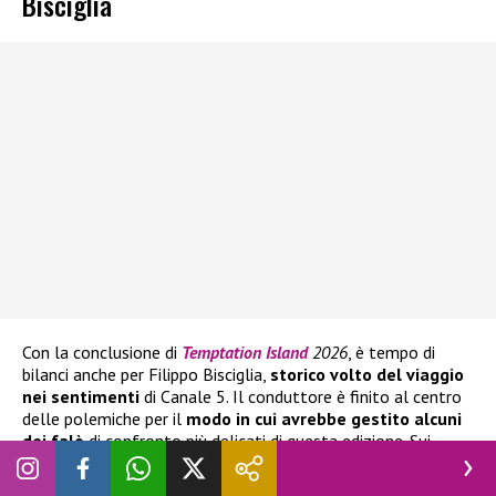
Bisciglia
Con la conclusione di
Temptation Island
2026
, è tempo di
bilanci anche per Filippo Bisciglia,
storico volto del viaggio
nei sentimenti
di Canale 5. Il conduttore è finito al centro
delle polemiche per il
modo in cui avrebbe gestito alcuni
dei falò
di confronto più delicati di questa edizione. Sui
social, infatti, diversi spettatori hanno criticato il suo
atteggiamento, ritenendolo in alcuni momenti
troppo