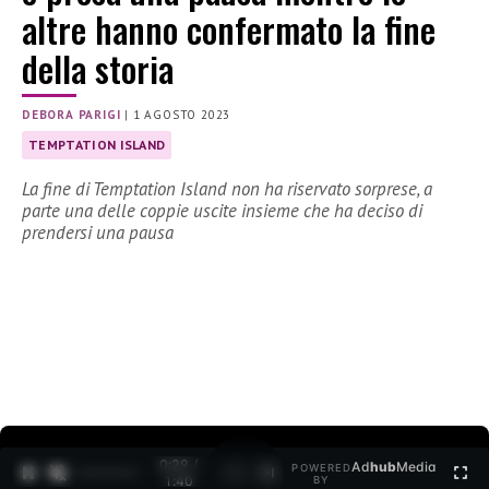
altre hanno confermato la fine
della storia
DEBORA PARIGI
|
1 AGOSTO 2023
TEMPTATION ISLAND
La fine di Temptation Island non ha riservato sorprese, a
parte una delle coppie uscite insieme che ha deciso di
prendersi una pausa
0:30 /
Ad
hub
Media
POWERED
1
/
2
1:40
BY