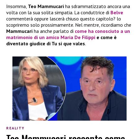
Insomma,
Teo Mammucari
ha sdrammatizzato ancora una
volta con la sua solita simpatia. La conduttrice di
Belve
commenterà oppure lascerà chiuso questo capitolo? lo
scopriremo solo prossimamente. Nel mentre, ricordiamo che
Mammucari
ha anche parlato di
come ha conosciuto a un
matrimonio di un amico Maria De Filippi
e come è
diventato giudice di Tu si que vales
.
REALITY
Teo Mammucari racconta come