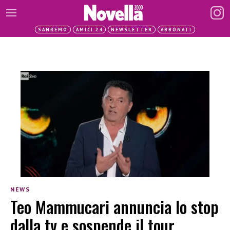
SANREMO
AMICI 24
NEWSLETTER
ABBONATI
NEWS
Teo Mammucari annuncia lo stop
dalla tv e sospende il tour