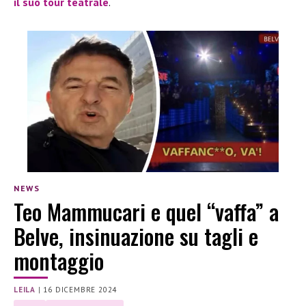
il suo tour teatrale
.
NEWS
Teo Mammucari e quel “vaffa” a
Belve, insinuazione su tagli e
montaggio
LEILA
|
16 DICEMBRE 2024