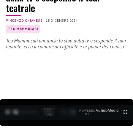
teatrale
VINCENZO CHIANESE
|
18 DICEMBRE 2024
TEO MAMMUCARI
Teo Mammucari annuncia lo stop dalla tv e sospende il tour
teatrale: ecco il comunicato ufficiale e le parole del comico
0:30 /
Ad
hub
Media
POWERED
1
/
2
1:40
BY