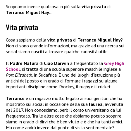
Scopriamo invece qualcosa in più sulla
vita privata
di
Terrance Miguel Hay
…
Vita privata
Cosa sappiamo della
vita privata
di
Terrance Miguel Hay
?
Non ci sono grande informazioni, ma grazie ad una ricerca sui
social siamo riusciti a trovare qualche curiosità utile.
Il
Padre Natur
a di
Ciao Darwin
a frequentato la
Grey High
School
, si tratta di una scuola superiore maschile inglese a
Port Elizabeth
, in Sudafrica. È uno dei luoghi d’istruzione più
antichi del posto e in grado di formare i ragazzi su alcune
importanti discipline come l’hockey, il rugby e il cricket.
Terrance
è un ragazzo molto legato ai suoi genitori che ha
mostrato sui social in occasione della sua
laurea
, avvenuta
nel 2017. Non conosciamo, però il corso universitario da lui
frequentato. Tra le altre cose che abbiamo potuto scoprire,
siamo in grado di dirvi che è ben vluto e è che ha tanti amici.
Ma come andrà invece dal punto di vista sentimentale?