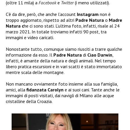
(oltre 11 mila) a
Facebook
e
Twitter
(i meno utilizzati).
C’è da dire, però, che anche l’account
Instagram
non è
troppo aggiornato, rispetto ad altri
Padre Natura
o
Madre
Natura c
he ci sono stati. L’ultima foto, infatti, risale al 24
marzo 2021. In totale troviamo infatti 90 post, tra
immagini e video caricati.
Nonostante tutto, comunque siamo riusciti a trarre qualche
informazione da esso. Il
Padre Natura
di
Ciao Darwin
,
infatti, è amante della natura e degli animali. Nel tempo
libero pratica escursioni e in vari scatti è stato immortalato
mentre scala delle montagne.
Non mancano ovviamente foto insieme alla sua famiglia,
amici, alla
fidanzata Carolyn
e ai suoi cani. Tante anche le
immagini di posti visitati, dai navigli di Milano alle acque
cristalline della Croazia.