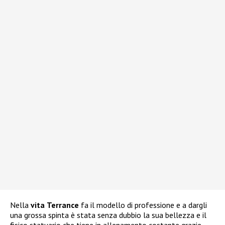
Nella
vita
Terrance
fa il modello di professione e a dargli
una grossa spinta è stata senza dubbio la sua bellezza e il
fisico statuario che tiene in allenamento costante grazie