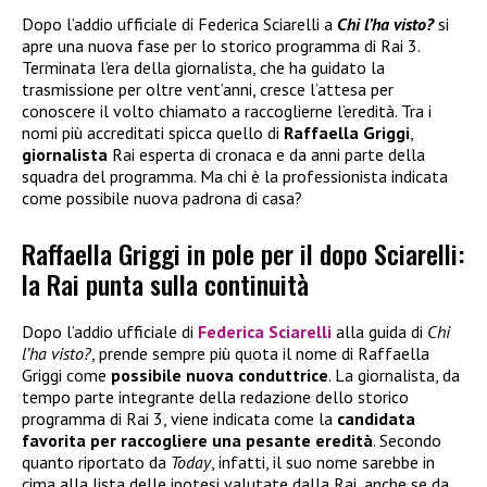
Dopo l’addio ufficiale di Federica Sciarelli a
Chi l’ha visto?
si
apre una nuova fase per lo storico programma di Rai 3.
Terminata l’era della giornalista, che ha guidato la
trasmissione per oltre vent’anni, cresce l’attesa per
conoscere il volto chiamato a raccoglierne l’eredità. Tra i
nomi più accreditati spicca quello di
Raffaella Griggi
,
giornalista
Rai esperta di cronaca e da anni parte della
squadra del programma. Ma chi è la professionista indicata
come possibile nuova padrona di casa?
Raffaella Griggi in pole per il dopo Sciarelli:
la Rai punta sulla continuità
Dopo l’addio ufficiale di
Federica Sciarelli
alla guida di
Chi
l’ha visto?
, prende sempre più quota il nome di Raffaella
Griggi come
possibile nuova conduttrice
. La giornalista, da
tempo parte integrante della redazione dello storico
programma di Rai 3, viene indicata come la
candidata
favorita per raccogliere una pesante eredità
. Secondo
quanto riportato da
Today
, infatti, il suo nome sarebbe in
cima alla lista delle ipotesi valutate dalla Rai, anche se da