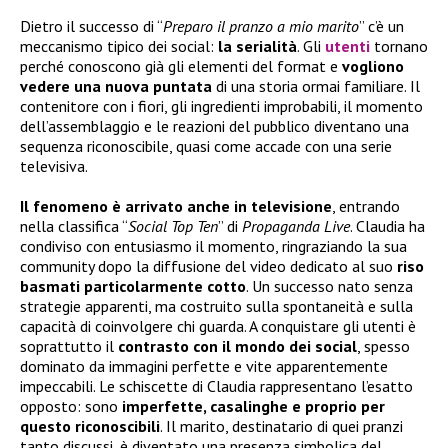
Dietro il successo di “
Preparo il pranzo a mio marito
” c’è un
meccanismo tipico dei social:
la serialità
. Gli
utenti
tornano
perché conoscono già gli elementi del format e
vogliono
vedere una nuova puntata
di una storia ormai familiare. Il
contenitore con i fiori, gli ingredienti improbabili, il momento
dell’assemblaggio e le reazioni del pubblico diventano una
sequenza riconoscibile, quasi come accade con una serie
televisiva.
Il fenomeno è arrivato anche in televisione
, entrando
nella classifica “
Social Top Ten
” di
Propaganda Live
. Claudia ha
condiviso con entusiasmo il momento, ringraziando la sua
community dopo la diffusione del video dedicato al suo
riso
basmati particolarmente cotto
. Un successo nato senza
strategie apparenti, ma costruito sulla spontaneità e sulla
capacità di coinvolgere chi guarda. A conquistare gli utenti è
soprattutto il
contrasto con il mondo dei social
, spesso
dominato da immagini perfette e vite apparentemente
impeccabili. Le schiscette di Claudia rappresentano l’esatto
opposto: sono
imperfette, casalinghe e proprio per
questo riconoscibili
. Il marito, destinatario di quei pranzi
tanto discussi, è diventato una presenza simbolica del