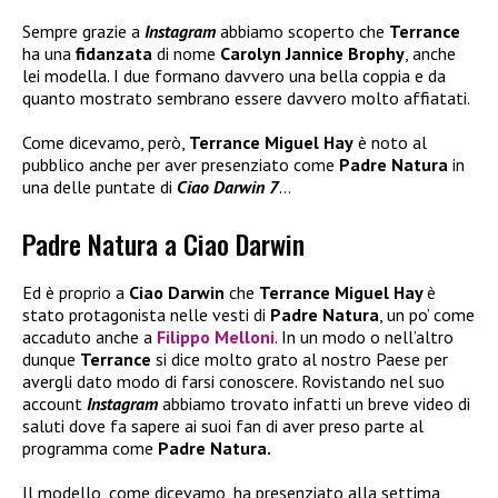
Sempre grazie a
Instagram
abbiamo scoperto che
Terrance
ha una
fidanzata
di nome
Carolyn Jannice Brophy
, anche
lei modella. I due formano davvero una bella coppia e da
quanto mostrato sembrano essere davvero molto affiatati.
Come dicevamo, però,
Terrance Miguel Hay
è noto al
pubblico anche per aver presenziato come
Padre Natura
in
una delle puntate di
Ciao Darwin 7
…
Padre Natura a Ciao Darwin
Ed è proprio a
Ciao Darwin
che
Terrance Miguel Hay
è
stato protagonista nelle vesti di
Padre Natura
, un po’ come
accaduto anche a
Filippo Melloni
. In un modo o nell’altro
dunque
Terrance
si dice molto grato al nostro Paese per
avergli dato modo di farsi conoscere. Rovistando nel suo
account
Instagram
abbiamo trovato infatti un breve video di
saluti dove fa sapere ai suoi fan di aver preso parte al
programma come
Padre Natura.
Il modello, come dicevamo, ha presenziato alla settima