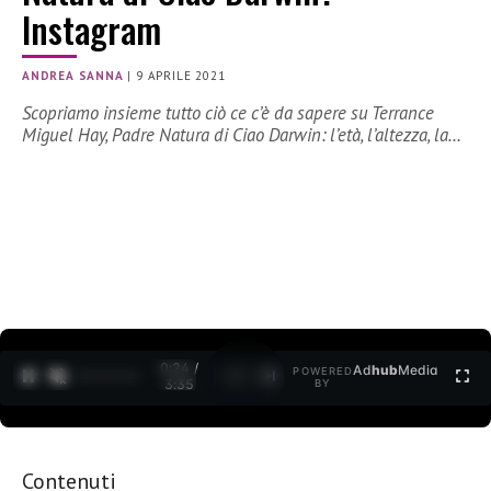
Instagram
ANDREA SANNA
|
9 APRILE 2021
Scopriamo insieme tutto ciò ce c’è da sapere su Terrance
Miguel Hay, Padre Natura di Ciao Darwin: l’età, l’altezza, la…
0:25 /
Ad
hub
Media
POWERED
1
/
2
3:35
BY
Contenuti