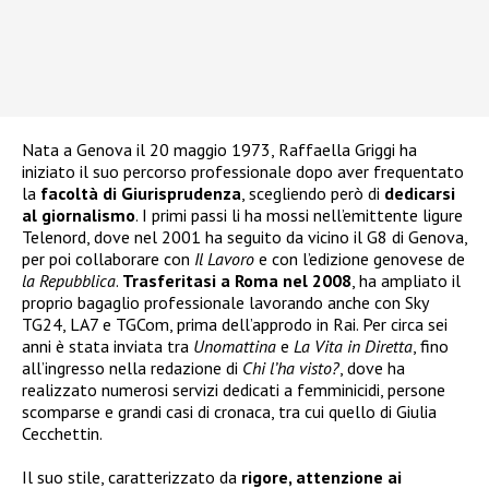
Nata a Genova il 20 maggio 1973, Raffaella Griggi ha
iniziato il suo percorso professionale dopo aver frequentato
la
facoltà di Giurisprudenza
, scegliendo però di
dedicarsi
al giornalismo
. I primi passi li ha mossi nell’emittente ligure
Telenord, dove nel 2001 ha seguito da vicino il G8 di Genova,
per poi collaborare con
Il Lavoro
e con l’edizione genovese de
la Repubblica
.
Trasferitasi a Roma nel 2008
, ha ampliato il
proprio bagaglio professionale lavorando anche con Sky
TG24, LA7 e TGCom, prima dell’approdo in Rai. Per circa sei
anni è stata inviata tra
Unomattina
e
La Vita in Diretta
, fino
all’ingresso nella redazione di
Chi l’ha visto?
, dove ha
realizzato numerosi servizi dedicati a femminicidi, persone
scomparse e grandi casi di cronaca, tra cui quello di Giulia
Cecchettin.
Il suo stile, caratterizzato da
rigore, attenzione ai