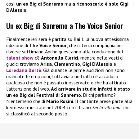
così
un ex Big di Sanremo
ma
a riconoscerlo è solo Gigi
D’Alessio
.
Un ex Big di Sanremo a The Voice Senior
Finalmente ieri sera è partita su Rai 1 la nuova attesissima
edizione di
The Voice Senior
, che ci terrà compagnia per
diverse settimane. Anche quest’anno alla conduzione del
talent show
c’è
Antonella Clerici
, mentre nelle vesti di
giudici troviamo
Arisa
,
Clementino
,
Gigi D’Alessio
e
Loredana Bertè
. Già durante le prime audizioni non sono
mancate le emozioni, tuttavia a un tratto è accaduto
qualcosa che non è passato inosservato e che ha attirato
l’attenzione del web.
Ad arrivare in studio infatti è stato
un ex Big del Festival di Sanremo
. Di chi parliamo?
Nientemeno che di
Mario Rosini
. Il cantante prese parte alla
kermesse musicale nel 2004 con il brano
Sei la vita mia
, che
si classificò al secondo posto.