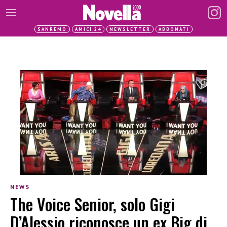
SANREMO
AMICI 24
NEWSLETTER
ABBONATI
NEWS
The Voice Senior, solo Gigi
D’Alessio riconosce un ex Big di