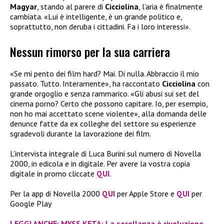
Magyar
, stando al parere di
Cicciolina
, l’aria è finalmente
cambiata. «Lui è intelligente, è un grande politico e,
soprattutto, non deruba i cittadini. Fa i loro interessi».
Nessun rimorso per la sua carriera
«Se mi pento dei film hard? Mai. Di nulla. Abbraccio il mio
passato. Tutto. Interamente», ha raccontato
Cicciolina
con
grande orgoglio e senza rammarico. «Gli abusi sui set del
cinema porno? Certo che possono capitare. Io, per esempio,
non ho mai accettato scene violente», alla domanda delle
denunce fatte da ex colleghe del settore su esperienze
sgradevoli durante la lavorazione dei film.
L’intervista integrale di Luca Burini sul numero di Novella
2000, in edicola e in digitale. Per avere la vostra copia
digitale in promo cliccate
QUI
.
Per la app di Novella 2000
QUI
per Apple Store e
QUI
per
Google Play
LEGGI ANCHE: M¥SS KETA: La sorellanza è rivoluzione