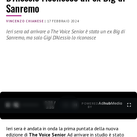
Sanremo
VINCENZO CHIANESE
|
17 FEBBRAIO 2024
Ieri sera ad arrivare a The Voice Senior è stato un ex Big di
Sanremo, ma solo Gigi D’Alessio lo riconosce
0:29 /
Ad
hub
Media
POWERED
1
/
2
3:35
BY
Ieri sera è andata in onda la prima puntata della nuova
edizione di
The Voice Senior
. Ad arrivare in studio è stato