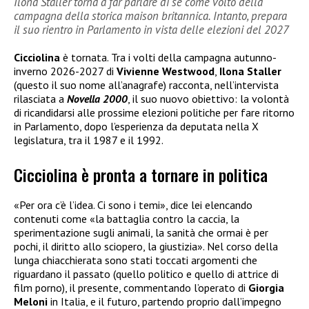
Ilona Staller torna a far parlare di sé come volto della
campagna della storica maison britannica. Intanto, prepara
il suo rientro in Parlamento in vista delle elezioni del 2027
Cicciolina
è tornata. Tra i volti della campagna autunno-
inverno 2026-2027 di
Vivienne Westwood
,
Ilona Staller
(questo il suo nome all’anagrafe) racconta, nell’intervista
rilasciata a
Novella 2000
, il suo nuovo obiettivo: la volontà
di ricandidarsi alle prossime elezioni politiche per fare ritorno
in Parlamento, dopo l’esperienza da deputata nella X
legislatura, tra il 1987 e il 1992.
Cicciolina è pronta a tornare in politica
«Per ora c’è l’idea. Ci sono i temi», dice lei elencando
contenuti come «la battaglia contro la caccia, la
sperimentazione sugli animali, la sanità che ormai è per
pochi, il diritto allo sciopero, la giustizia». Nel corso della
lunga chiacchierata sono stati toccati argomenti che
riguardano il passato (quello politico e quello di attrice di
film porno), il presente, commentando l’operato di
Giorgia
Meloni
in Italia, e il futuro, partendo proprio dall’impegno