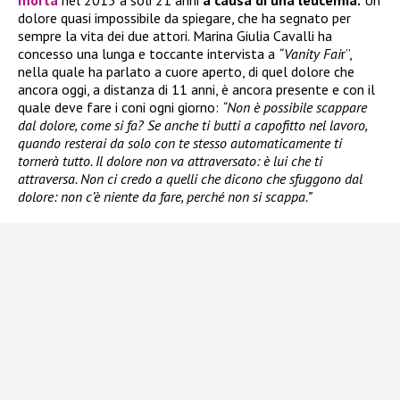
morta
nel 2015 a soli 21 anni
a causa di una leucemia.
Un
dolore quasi impossibile da spiegare, che ha segnato per
sempre la vita dei due attori. Marina Giulia Cavalli ha
concesso una lunga e toccante intervista a
“Vanity Fai
r”,
nella quale ha parlato a cuore aperto, di quel dolore che
ancora oggi, a distanza di 11 anni, è ancora presente e con il
quale deve fare i coni ogni giorno:
“Non è possibile scappare
dal dolore, come si fa? Se anche ti butti a capofitto nel lavoro,
quando resterai da solo con te stesso automaticamente ti
tornerà tutto. Il dolore non va attraversato: è lui che ti
attraversa. Non ci credo a quelli che dicono che sfuggono dal
dolore: non c’è niente da fare, perché non si scappa.”