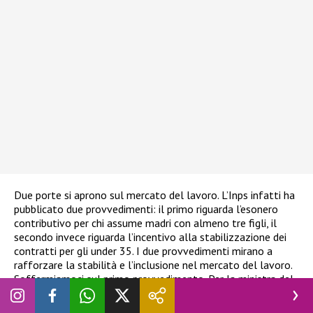
Due porte si aprono sul mercato del lavoro. L’Inps infatti ha
pubblicato due provvedimenti: il primo riguarda l’esonero
contributivo per chi assume madri con almeno tre figli, il
secondo invece riguarda l’incentivo alla stabilizzazione dei
contratti per gli under 35. I due provvedimenti mirano a
rafforzare la stabilità e l’inclusione nel mercato del lavoro.
Soffermiamoci sul primo provvedimento. Per la ministra del
Lavoro, Marina Calderone, i due interventi,
“vanno nella stessa
direzione
“, cioè “
più lavoro stabile, più inclusione, più