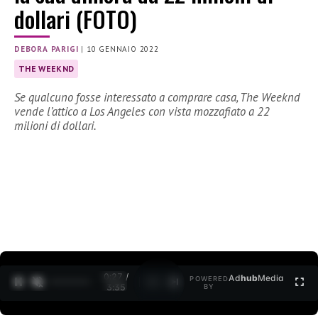
dollari (FOTO)
DEBORA PARIGI
|
10 GENNAIO 2022
THE WEEKND
Se qualcuno fosse interessato a comprare casa, The Weeknd
vende l’attico a Los Angeles con vista mozzafiato a 22
milioni di dollari.
0:27 /
Ad
hub
Media
POWERED
1
/
2
3:35
BY