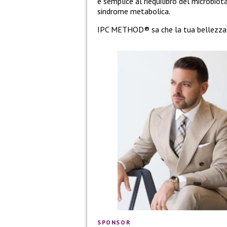
e semplice al riequilibro del microbiot
sindrome metabolica.
IPC METHOD® sa che la tua bellezza est
SPONSOR