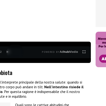
Ad
hub
Media
/
2
POWERED BY
obiota
l’interprete principale della nostra salute: quando si
ro corpo può andare in tilt.
Nell’intestino risiede il
io
. Per questa ragione è indispensabile che il nostro
te e in equilibrio.
Quali sono le cattive abitudini che