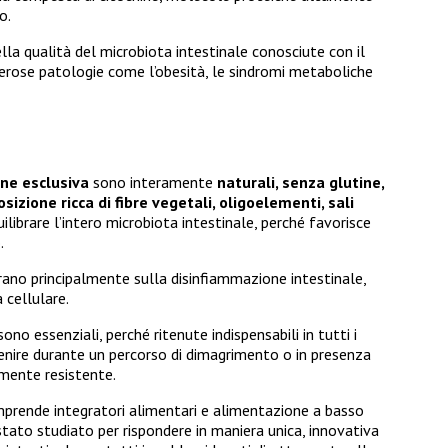
o.
lla qualità del microbiota intestinale conosciute con il
erose patologie come l’obesità, le sindromi metaboliche
one esclusiva
sono interamente
naturali, senza glutine,
izione ricca di fibre vegetali, oligoelementi, sali
uilibrare l’intero microbiota intestinale, perché favorisce
.
orano principalmente sulla disinfiammazione intestinale,
 cellulare.
no essenziali, perché ritenute indispensabili in tutti i
venire durante un percorso di dimagrimento o in presenza
mente resistente.
ende integratori alimentari e alimentazione a basso
 stato studiato per rispondere in maniera unica, innovativa