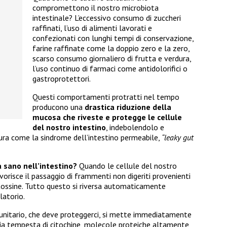
compromettono il nostro microbiota
intestinale? L’eccessivo consumo di zuccheri
raffinati, l’uso di alimenti lavorati e
confezionati con lunghi tempi di conservazione,
farine raffinate come la doppio zero e la zero,
scarso consumo giornaliero di frutta e verdura,
l’uso continuo di farmaci come antidolorifici o
gastroprotettori.
Questi comportamenti protratti nel tempo
producono una
drastica riduzione della
mucosa che riveste e protegge le cellule
del nostro intestino
, indebolendolo e
ura come la sindrome dell’intestino permeabile,
“leaky gut
 sano nell’intestino?
Quando le cellule del nostro
vorisce il passaggio di frammenti non digeriti provenienti
e tossine. Tutto questo si riversa automaticamente
latorio.
unitario, che deve proteggerci, si mette immediatamente
ria tempesta di citochine, molecole proteiche altamente