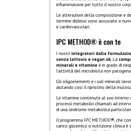
infiammatorie per tutto il nostro corp
Le alterazioni della composizione e de
termine disbiosi sono associate a num
e cardiovascolari.
IPC METHOD® è con te
I nostri
integratori dalla formulazi
senza lattosio e vegan ok
. La
compos
minerali e vitamine
è in grado di rieq
l’attività del microbiota non patogeno
Gli oligoelementi e i sali minerali lav
aiutando così il ripristino della mucosa
Le vitamine contenute al suo interno so
processi metabolici chiamati ad inter
di una sindrome metabolica particolar
Il programma IPC METHOD®, che compr
carico glicemico o nutrizione clinica è