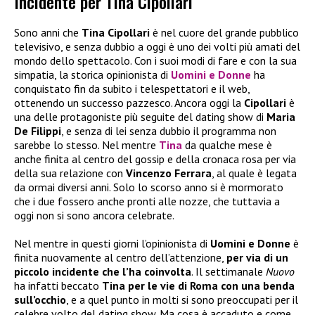
Incidente per Tina Cipollari
Sono anni che
Tina Cipollari
è nel cuore del grande pubblico
televisivo, e senza dubbio a oggi è uno dei volti più amati del
mondo dello spettacolo. Con i suoi modi di fare e con la sua
simpatia, la storica opinionista di
Uomini e Donne
ha
conquistato fin da subito i telespettatori e il web,
ottenendo un successo pazzesco. Ancora oggi la
Cipollari
è
una delle protagoniste più seguite del dating show di
Maria
De Filippi
, e senza di lei senza dubbio il programma non
sarebbe lo stesso. Nel mentre
Tina
da qualche mese è
anche finita al centro del gossip e della cronaca rosa per via
della sua relazione con
Vincenzo Ferrara
, al quale è legata
da ormai diversi anni. Solo lo scorso anno si è mormorato
che i due fossero anche pronti alle nozze, che tuttavia a
oggi non si sono ancora celebrate.
Nel mentre in questi giorni l’opinionista di
Uomini e Donne
è
finita nuovamente al centro dell’attenzione,
per via di un
piccolo incidente che l’ha coinvolta
. Il settimanale
Nuovo
ha infatti beccato
Tina per le vie di Roma con una benda
sull’occhio
, e a quel punto in molti si sono preoccupati per il
celebre volto del dating show. Ma cosa è accaduto e come