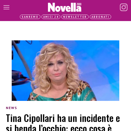
SANREMO
AMICI 24
NEWSLETTER
ABBONATI
NEWS
Tina Cipollari ha un incidente e
si benda l’occhio: ecco cosa è