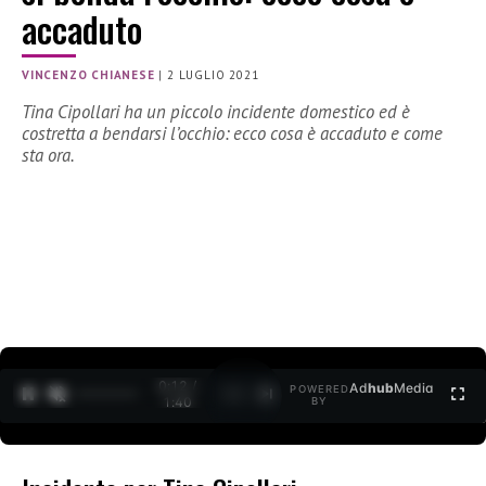
accaduto
VINCENZO CHIANESE
|
2 LUGLIO 2021
Tina Cipollari ha un piccolo incidente domestico ed è
costretta a bendarsi l’occhio: ecco cosa è accaduto e come
sta ora.
0:12 /
Ad
hub
Media
POWERED
1
/
2
1:40
BY