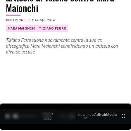
Maionchi
REDAZIONE
|
1 MAGGIO 2024
MARA MAIONCHI
TIZIANO FERRO
Tiziano Ferro tuona nuovamente contro la sua ex
discografica Mara Maionchi condividendo un articolo con
diverse accuse
0:30 /
Ad
hub
Media
POWERED
1
/
2
3:35
BY