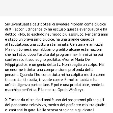
Sull’eventualità dell’ipotesi di rivedere Morgan come giudice
di X Factor il dirigente tv ha escluso questa eventualità e ha
detto:
«No, lo escludo nel modo più assoluto. Per tanti anni
è stato un bravissimo giudice, ha una grande capacità
affabulatoria, una cultura sterminata. C’è stima e amicizia.
Ma non tornerà, non abbiamo gradito alcune esternazioni
che ha fatto dopo l’uscita dal programma». Immirzi ha poi
confessato il suo sogno proibito: «Vorrei Maria De
Filippi giudice, è un genio della tv. Non sbaglia un colpo. Ha
un enorme istinto, una comprensione profonda delle
persone. Quando l’ho conosciuta mi ha colpito molto come
ti ascolta, ti studia, ti vuole capire. È molto lucida e ha
un’intelligenza particolare. E poi è una produttrice, rende la
macchina perfetta. È la nostra Oprah Winfrey».
X Factor da oltre dieci anni è uno dei programmi più seguiti
del panorama televisivo, merito del perfetto mix tra giudici
e cantanti in gara. Nella scorsa stagione a giudicare i