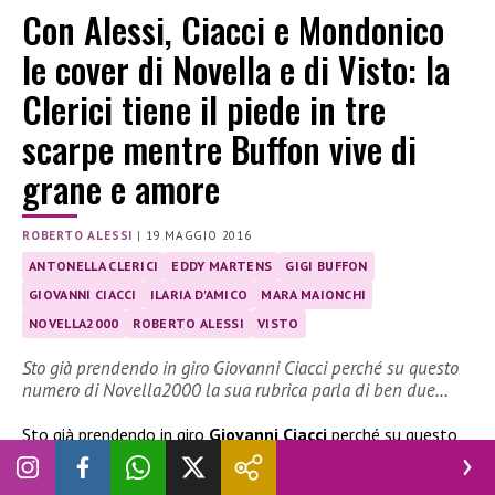
Con Alessi, Ciacci e Mondonico
le cover di Novella e di Visto: la
Clerici tiene il piede in tre
scarpe mentre Buffon vive di
grane e amore
ROBERTO ALESSI
|
19 MAGGIO 2016
ANTONELLA CLERICI
EDDY MARTENS
GIGI BUFFON
GIOVANNI CIACCI
ILARIA D'AMICO
MARA MAIONCHI
NOVELLA2000
ROBERTO ALESSI
VISTO
Sto già prendendo in giro Giovanni Ciacci perché su questo
numero di Novella2000 la sua rubrica parla di ben due…
Sto già prendendo in giro
Giovanni Ciacci
perché su questo
numero di
Novella2000
la sua rubrica parla di ben due libri:
uno di
Mara Maionchi
e uno di
Barbara d’Urso
, tanto è