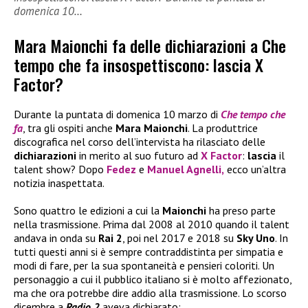
domenica 10…
Mara Maionchi fa delle dichiarazioni a Che
tempo che fa insospettiscono: lascia X
Factor?
Durante la puntata di domenica 10 marzo di
Che tempo che
fa
, tra gli ospiti anche
Mara Maionchi
. La produttrice
discografica nel corso dell’intervista ha rilasciato delle
dichiarazioni
in merito al suo futuro ad
X Factor
:
lascia
il
talent show? Dopo
Fedez
e
Manuel Agnelli,
ecco un’altra
notizia inaspettata.
Sono quattro le edizioni a cui la
Maionchi
ha preso parte
nella trasmissione. Prima dal 2008 al 2010 quando il talent
andava in onda su
Rai 2
, poi nel 2017 e 2018 su
Sky Uno
. In
tutti questi anni si è sempre contraddistinta per simpatia e
modi di fare, per la sua spontaneità e pensieri coloriti. Un
personaggio a cui il pubblico italiano si è molto affezionato,
ma che ora potrebbe dire addio alla trasmissione. Lo scorso
dicembre a
Radio 2
aveva dichiarato: