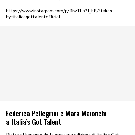
https://www.instagram.com/p/BiwTLp2l_bB/?taken-
by=italiasgottalentofficial
Federica Pellegrini e Mara Maionchi
a Italia’s Got Talent
Dietro al bancone della prossima edizione di Italia’s Got