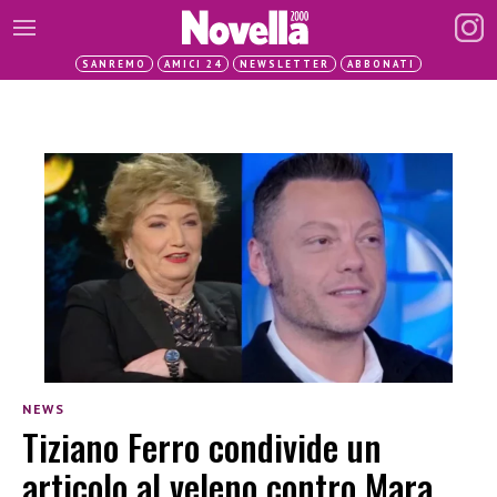
SANREMO
AMICI 24
NEWSLETTER
ABBONATI
NEWS
Tiziano Ferro condivide un
articolo al veleno contro Mara