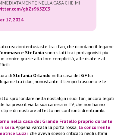
MMEDIATAMENTE NELLA CASA CHE MI
witter.com/gbZs965ZC3
r 17, 2024
to reazioni entusiaste tra i fan, che ricordano il legame
Tommaso e Stefania
sono stati tra i protagonisti più
o iconico grazie alla loro complicità, alle risate e al
icili.
ura di
Stefania Orlando
nella casa del
GF
ha
 legame tra i due, nonostante il tempo trascorso e le
tto sprofondare nella nostalgia i suoi fan, ancora legati
le ha preso il via la sua carriera in TV, che non hanno
 clip e di mostrare affetto nei confronti di entrambi.
torno nella casa del
Grande Fratello
proprio durante
ri sera
. Appena varcata la porta rossa,
la concorrente
eatrice Luzzi
, che aveva spesso criticato negli ultimi