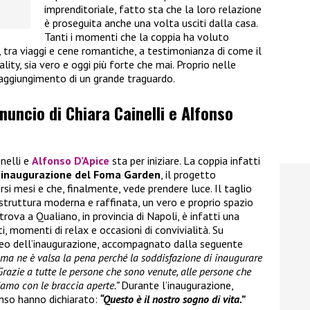
imprenditoriale, fatto sta che la loro relazione
è proseguita anche una volta usciti dalla casa.
Tanti i momenti che la coppia ha voluto
i, tra viaggi e cene romantiche, a testimonianza di come il
ality, sia vero e oggi più forte che mai. Proprio nelle
raggiungimento di un grande traguardo.
nnuncio di Chiara Cainelli e Alfonso
inelli e
Alfonso D’Apice
sta per iniziare. La coppia infatti
’inaugurazione del Foma Garden
, il progetto
rsi mesi e che, finalmente, vede prendere luce. Il taglio
 struttura moderna e raffinata, un vero e proprio spazio
trova a Qualiano, in provincia di Napoli, è infatti una
, momenti di relax e occasioni di convivialità. Su
ideo dell’inaugurazione, accompagnato dalla seguente
i ma ne è valsa la pena perché la soddisfazione di inaugurare
Grazie a tutte le persone che sono venute, alle persone che
iamo con le braccia aperte.”
Durante l’inaugurazione,
nso hanno dichiarato:
“Questo è il nostro sogno di vita.”