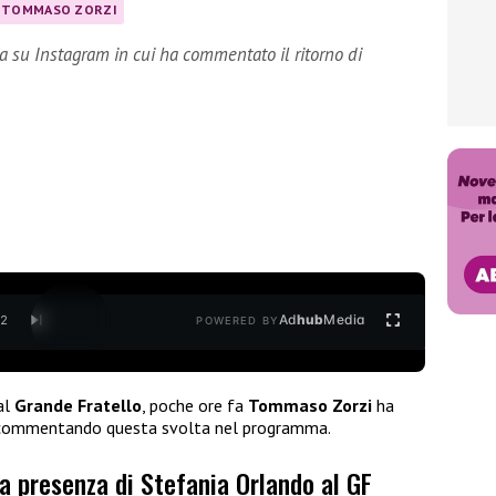
TOMMASO ZORZI
 su Instagram in cui ha commentato il ritorno di
Ad
hub
Media
/
2
POWERED BY
al
Grande Fratello
, poche ore fa
Tommaso Zorzi
ha
ommentando questa svolta nel programma.
 presenza di Stefania Orlando al GF