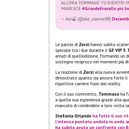
ALLORA TOMMASO TU RIENTRI I
MANCATE
#GrandeFrarello
pic.t
— Ale🍒 (@ale_ciarrox98)
Decembe
Le parole di
Zorzi
hanno subito scatena
speciale tra i due durante il
GF VIP 5
.
amati di quell’edizione, formando un du
sostegno reciproco nei momenti più diff
La reazione di
Zorzi
alla nuova avvent
dimostrato quanto sia ancora forte il
rispettive carriere fuori dal reality.
Con il suo commento,
Tommaso
ha fa
a quella sua esperienza grazie alla qua
mancato di condividere a loro volta la
Stefania Orlando
ha fatto il suo ri
l’intensa puntata andata in onda ie
ha subito avuto un confronto con
B