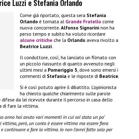
rice Luzzi e Stefania Orlando
Come già riportato, questa sera
Stefania
Orlando
è tornata al
Grande Fratello
come
nuova concorrente.
Alfonso Signorini
non ha
perso tempo e subito ha voluto ricordare
alcune critiche
che la
Orlando
aveva rivolto a
Beatrice Luzzi
.
Il conduttore, così, ha lanciato un filmato con
un piccolo riassunto di quanto avvenuto negli
ultimi mesi a
Pomeriggio 5
, dove sono emersi i
commenti di
Stefania
e le risposte di
Beatrice
.
Si è così potuto aprire il dibattito. L’opinionista
ha chiesto qualche chiarimento sulle parole
difese da lei ricevute durante il percorso in casa dello
 di fare la vittima.
so anno hai avuto vari momenti in cui sei stata un po’
i vittima, però, un conto è essere vittima ma essere fiera
 continuare a fare la vittima. Io non l’avrei fatto solo per