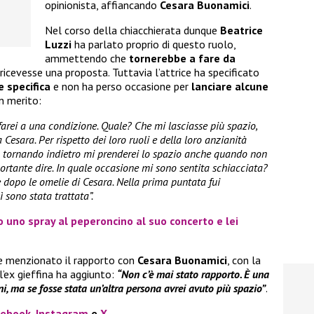
opinionista, affiancando
Cesara Buonamici
.
Nel corso della chiacchierata dunque
Beatrice
Luzzi
ha parlato proprio di questo ruolo,
ammettendo che
tornerebbe a fare da
 ricevesse una proposta. Tuttavia l’attrice ha specificato
 specifica
e non ha perso occasione per
lanciare alcune
in merito:
 farei a una condizione. Quale? Che mi lasciasse più spazio,
Cesara. Per rispetto dei loro ruoli e della loro anzianità
ma tornando indietro mi prenderei lo spazio anche quando non
portante dire. In quale occasione mi sono sentita schiacciata?
dopo le omelie di Cesara. Nella prima puntata fui
 sono stata trattata”.
 uno spray al peperoncino al suo concerto e lei
 menzionato il rapporto con
Cesara Buonamici
, con la
l’ex gieffina ha aggiunto:
“Non c’è mai stato rapporto. È una
i, ma se fosse stata un’altra persona avrei avuto più spazio”
.
cebook
,
Instagram
e
X
.