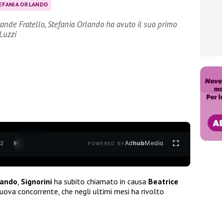
EFANIA ORLANDO
rande Fratello, Stefania Orlando ha avuto il suo primo
 Luzzi
Ad
hub
Media
/
2
POWERED BY
lando
,
Signorini
ha subito chiamato in causa
Beatrice
uova concorrente, che negli ultimi mesi ha rivolto