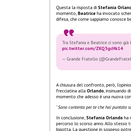
Questa la risposta di
Stefania Orlan
momento,
Beatrice
ha invocato sche
difesa, che come sappiamo conosce be
Tra Stefania e Beatrice ci sono già 
pic.twitter.com/ZKQ5gcHk14
— Grande Fratello (@GrandeFrate
A chiusura del confronto, però, l’opin
frecciatina alla
Orlando
, insinuando d
momento che adesso è una nuova con
“
Sono contenta per te che hai puntato su
In conclusione,
Stefania
Orlando
ha r
percorso lo scorso anno. Allo stesso 
bigotta. La questione in sospeso potr