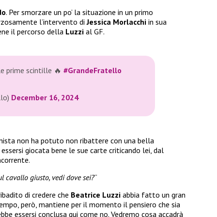
do
. Per smorzare un po’ la situazione in un primo
rzosamente l’intervento di
Jessica
Morlacchi
in sua
ne il percorso della
Luzzi
al GF.
le prime scintille 🔥
#GrandeFratello
llo)
December 16, 2024
ionista non ha potuto non ribattere con una bella
i essersi giocata bene le sue carte criticando lei, dal
corrente.
l cavallo giusto, vedi dove sei?
“
ibadito di credere che
Beatrice
Luzzi
abbia fatto un gran
tempo, però, mantiene per il momento il pensiero che sia
ebbe essersi conclusa qui come no. Vedremo cosa accadrà