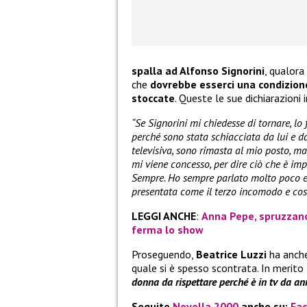
spalla ad Alfonso Signorini
, qualora
che
dovrebbe esserci una condizione
stoccate
. Queste le sue dichiarazioni 
“Se Signorini mi chiedesse di tornare, lo
perché sono stata schiacciata da lui e da 
televisiva, sono rimasta al mio posto, 
mi viene concesso, per dire ciò che è im
Sempre. Ho sempre parlato molto poco e 
presentata come il terzo incomodo e così
LEGGI ANCHE
:
Anna Pepe, spruzzano
ferma lo show
Proseguendo,
Beatrice Luzzi
ha anche
quale si è spesso scontrata. In merito 
donna da rispettare perché è in tv da ann
Seguite
Novella 2000
anche su:
Fa