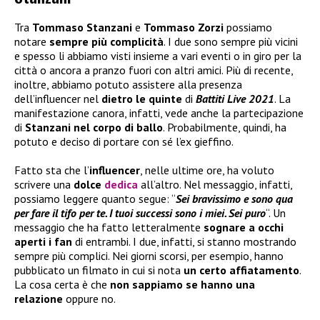
Tra
Tommaso Stanzani
e
Tommaso Zorzi
possiamo
notare
sempre più complicità
. I due sono sempre più vicini
e spesso li abbiamo visti insieme a vari eventi o in giro per la
città o ancora a pranzo fuori con altri amici. Più di recente,
inoltre, abbiamo potuto assistere alla presenza
dell’influencer nel
dietro le quinte
di
Battiti Live 2021
. La
manifestazione canora, infatti, vede anche la partecipazione
di
Stanzani nel corpo di ballo
. Probabilmente, quindi, ha
potuto e deciso di portare con sé l’ex gieffino.
Fatto sta che l’
influencer
, nelle ultime ore, ha voluto
scrivere una
dolce
dedica
all’altro. Nel messaggio, infatti,
possiamo leggere quanto segue: “
Sei bravissimo e sono qua
per fare il tifo per te. I tuoi successi sono i miei. Sei puro
“. Un
messaggio che ha fatto letteralmente
sognare a occhi
aperti i fan
di entrambi. I due, infatti, si stanno mostrando
sempre più complici. Nei giorni scorsi, per esempio, hanno
pubblicato un filmato in cui si nota
un certo affiatamento
.
La cosa certa è che
non sappiamo se hanno una
relazione
oppure no.