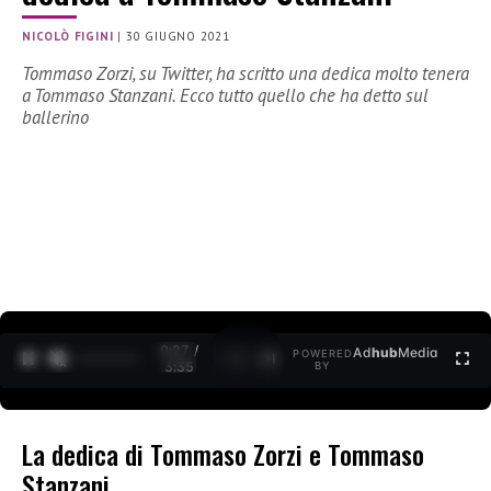
NICOLÒ FIGINI
|
30 GIUGNO 2021
Tommaso Zorzi, su Twitter, ha scritto una dedica molto tenera
a Tommaso Stanzani. Ecco tutto quello che ha detto sul
ballerino
0:27 /
Ad
hub
Media
POWERED
1
/
2
3:35
BY
La dedica di Tommaso Zorzi e Tommaso
Stanzani