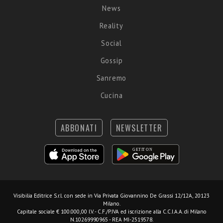
News
Reality
Social
Gossip
Sanremo
Cucina
ABBONATI
NEWSLETTER
Visibilia Editrice S.r.l.
con sede in Via Privata Giovannino De Grassi 12/12A, 20123
Milano.
Capitale sociale € 100.000,00 I.V. - C.F./P.IVA ed iscrizione alla C.C.I.A.A. di Milano
N.10269990965 - REA MI-2519578.