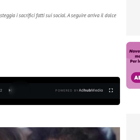
gia i sacrifici fatti sui social. A seguire arriva il dolce
Ad
hub
Media
/
2
POWERED BY