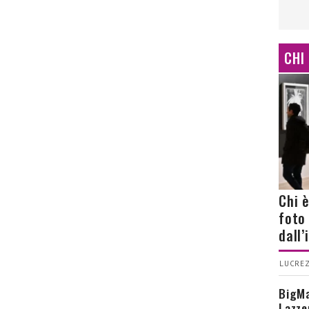
CHI
Chi 
foto
dall
LUCREZ
BigMa
Lazze