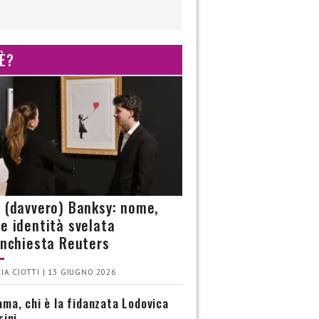
 È?
è (davvero) Banksy: nome,
 e identità svelata
’inchiesta Reuters
IA CIOTTI | 13 GIUGNO 2026
ma, chi è la fidanzata Lodovica
rini