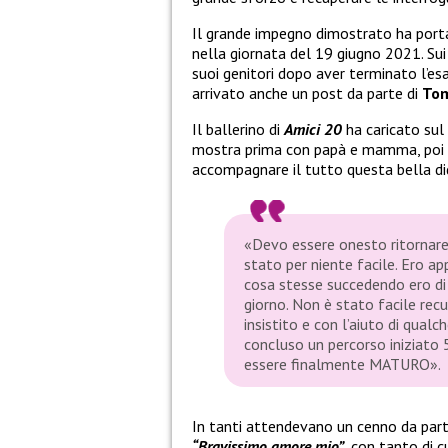
Il grande impegno dimostrato ha por
nella giornata del 19 giugno 2021. Sui
suoi genitori dopo aver terminato l’esame
arrivato anche un post da parte di
To
Il ballerino di
Amici 20
ha caricato su
mostra prima con papà e mamma, poi s
accompagnare il tutto questa bella di
«Devo essere onesto ritornare 
stato per niente facile. Ero ap
cosa stesse succedendo ero di 
giorno. Non è stato facile rec
insistito e con l’aiuto di qualc
concluso un percorso iniziato 5
essere finalmente MATURO».
In tanti attendevano un cenno da par
“Bravissimo amore mio”
, con tanto di