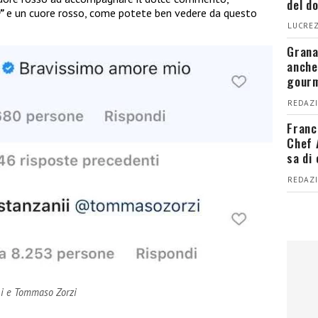
del d
”
e un cuore rosso, come potete ben vedere da questo
LUCREZ
Grana
anche
gour
REDAZI
Franc
Chef 
sa di
REDAZI
i e Tommaso Zorzi