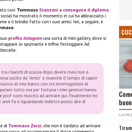
tato così
Tommaso
Stanzani
a conseguire il diploma
 social ha mostrato il momento in cui ha abbracciato i
 e il brindisi fatto con i suoi amici. Ieri, a seguire, è
mmaso
.
CUC
l suo
profilo
Instagram
una sorta di mini gallery, dove si
tappare lo spumante e infine festeggiare. Ad
dascalia:
tra i banchi di scuola dopo diversi mesi non è
pena uscito da “Amici” e neanche il tempo di capire
nuovo al mio banco con tre interrogazioni al
uperare tutto ma per fortuna i miei genitori hanno
Come
he prof sono riuscito ad arrivare qui. Finalmente ho
buon
 anni fa e riguardando indietro posso dire di
LUCREZ
te di
Tommaso Zorzi
, che non è tardato ad arrivare:
Tiram
 cuore rosso ad accompagnare il dolce commento,