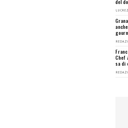
del d
LUCREZ
Grana
anche
gour
REDAZI
Franc
Chef 
sa di
REDAZI