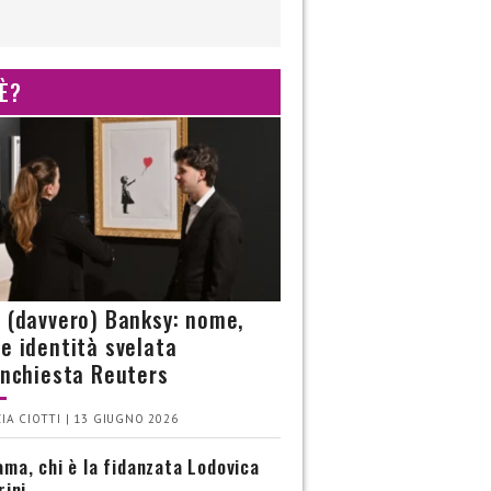
 È?
è (davvero) Banksy: nome,
 e identità svelata
’inchiesta Reuters
IA CIOTTI | 13 GIUGNO 2026
ma, chi è la fidanzata Lodovica
rini