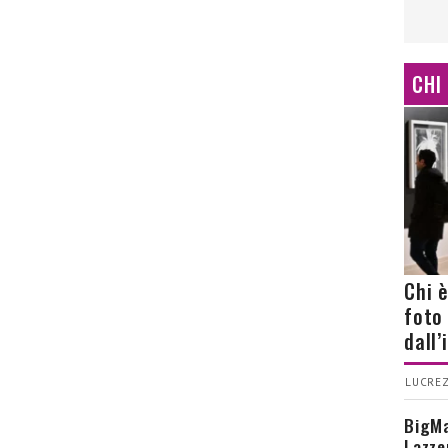
CHI
Chi 
foto
dall
LUCREZ
BigMa
Lazze