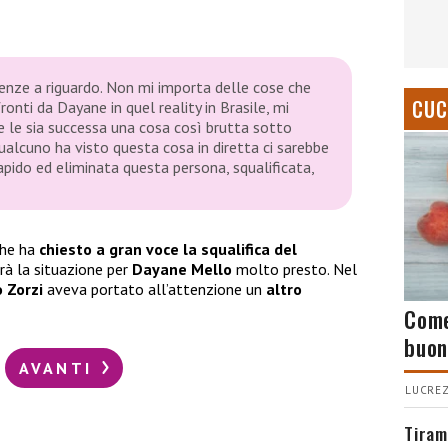
enze a riguardo. Non mi importa delle cose che
CUC
onti da Dayane in quel reality in Brasile, mi
he le sia successa una cosa così brutta sotto
ualcuno ha visto questa cosa in diretta ci sarebbe
pido ed eliminata questa persona, squalificata,
che ha
chiesto a gran voce la squalifica
del
rà la situazione per
Dayane Mello
molto presto. Nel
Zorzi
aveva portato all’attenzione un
altro
Come
buon
AVANTI
LUCREZ
Tiram