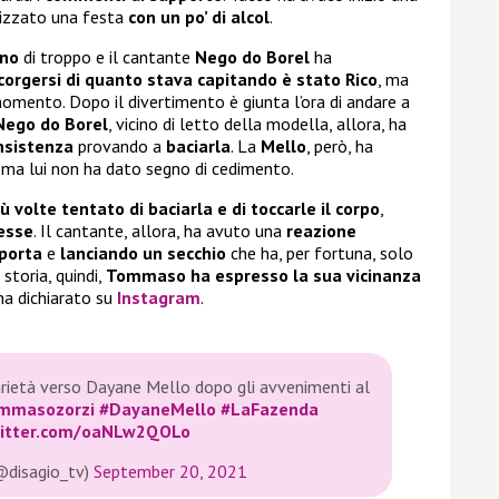
nizzato una festa
con un po’ di alcol
.
ino
di troppo e il cantante
Nego do Borel
ha
corgersi di quanto stava capitando è stato Rico
, ma
omento. Dopo il divertimento è giunta l’ora di andare a
Nego do Borel
, vicino di letto della modella, allora, ha
nsistenza
provando a
baciarla
. La
Mello
, però, ha
, ma lui non ha dato segno di cedimento.
iù volte tentato di baciarla e di toccarle il corpo
,
esse
. Il cantante, allora, ha avuto una
reazione
 porta
e
lanciando un secchio
che ha, per fortuna, solo
storia, quindi,
Tommaso
ha espresso la sua vicinanza
ha dichiarato su
Instagram
.
rietà verso Dayane Mello dopo gli avvenimenti al
mmasozorzi
#DayaneMello
#LaFazenda
witter.com/oaNLw2QOLo
@disagio_tv)
September 20, 2021