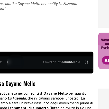
accaduti a Dayane Mello nel reality La Fazenda
onti
Ad
hub
Media
/
2
POWERED BY
so Dayane Mello
olidarietà nei confronti di
Dayane Mello
per quanto
liano
La Fazenda
, che in italiano sarebbe il nostro “La
iamo a fare un breve riassunto degli avvenimenti prima di
arda i
commenti di supporto
. Tutto ha avuto inizio una