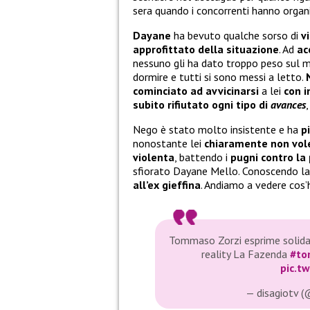
sera quando i concorrenti hanno orga
Dayane
ha bevuto qualche sorso di
v
approfittato della situazione
. Ad
ac
nessuno gli ha dato troppo peso sul m
dormire e tutti si sono messi a letto.
cominciato ad avvicinarsi
a lei
con i
subito rifiutato ogni tipo di
avances
Nego è stato molto insistente e ha
p
nonostante lei
chiaramente non vol
violenta
, battendo i
pugni contro la
sfiorato Dayane Mello. Conoscendo la 
all’ex gieffina
. Andiamo a vedere cos’
Tommaso Zorzi esprime solida
reality La Fazenda
#to
pic.t
— disagiotv (