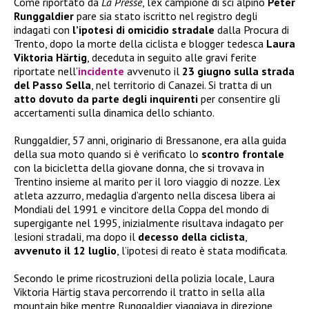
Come riportato da
La Presse
, l’ex campione di sci alpino
Peter
Runggaldier
pare sia stato iscritto nel registro degli
indagati con
l’ipotesi di omicidio stradale
dalla Procura di
Trento, dopo la morte della ciclista e blogger tedesca
Laura
Viktoria Härtig
, deceduta in seguito alle gravi ferite
riportate nell’
incidente
avvenuto il
23 giugno sulla strada
del Passo Sella
, nel territorio di Canazei. Si tratta di un
atto dovuto da parte degli inquirenti
per consentire gli
accertamenti sulla dinamica dello schianto.
Runggaldier, 57 anni, originario di Bressanone, era alla guida
della sua moto quando si è verificato lo
scontro frontale
con la bicicletta della giovane donna, che si trovava in
Trentino insieme al marito per il loro viaggio di nozze. L’ex
atleta azzurro, medaglia d’argento nella discesa libera ai
Mondiali del 1991 e vincitore della Coppa del mondo di
supergigante nel 1995, inizialmente risultava indagato per
lesioni stradali, ma dopo il
decesso della ciclista
,
avvenuto il 12 luglio
, l’ipotesi di reato è stata modificata.
Secondo le prime ricostruzioni della polizia locale, Laura
Viktoria Härtig stava percorrendo il tratto in sella alla
mountain bike mentre Runggaldier viaggiava in direzione