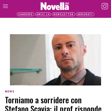
SANREMO
AMICI 24
NEWSLETTER
ABBONATI
NEWS
Torniamo a sorridere con
Stefano Scavia: il prof risponde