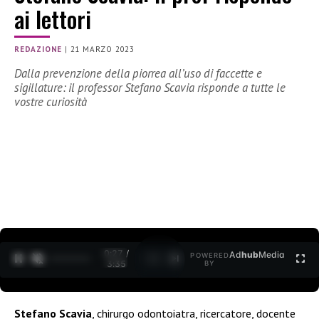
ai lettori
REDAZIONE
|
21 MARZO 2023
Dalla prevenzione della piorrea all’uso di faccette e
sigillature: il professor Stefano Scavia risponde a tutte le
vostre curiosità
0:28 /
Ad
hub
Media
POWERED
1
/
2
3:35
BY
Stefano Scavia
, chirurgo odontoiatra, ricercatore, docente