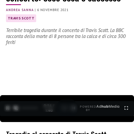
ANDREA SANNA
|
6 NOVEMBRE 2021
TRAVIS SCOTT
Terribile tragedia durante il concerto di Travis Scott. La BBC
racconta della morte di 8 persone tra la calca e di circa 300
feriti
0:15 /
Ad
hub
Media
POWERED
1
/
2
1:40
BY