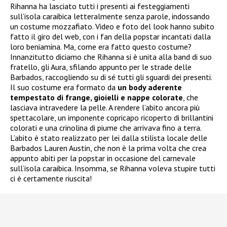
Rihanna ha lasciato tutti i presenti ai festeggiamenti
sull’isola caraibica letteralmente senza parole, indossando
un costume mozzafiato. Video e foto del look hanno subito
fatto il giro del web, con i fan della popstar incantati dalla
loro beniamina. Ma, come era fatto questo costume?
Innanzitutto diciamo che Rihanna si è unita alla band di suo
fratello, gli Aura, sfilando appunto per le strade delle
Barbados, raccogliendo su di sé tutti gli sguardi dei presenti.
Il suo costume era formato da
un body aderente
tempestato di frange, gioielli e nappe colorate
, che
lasciava intravedere la pelle. A rendere l’abito ancora più
spettacolare, un imponente copricapo ricoperto di brillantini
colorati e una crinolina di piume che arrivava fino a terra.
L’abito è stato realizzato per lei dalla stilista locale delle
Barbados Lauren Austin, che non è la prima volta che crea
appunto abiti per la popstar in occasione del carnevale
sull’isola caraibica. Insomma, se Rihanna voleva stupire tutti
ci è certamente riuscita!