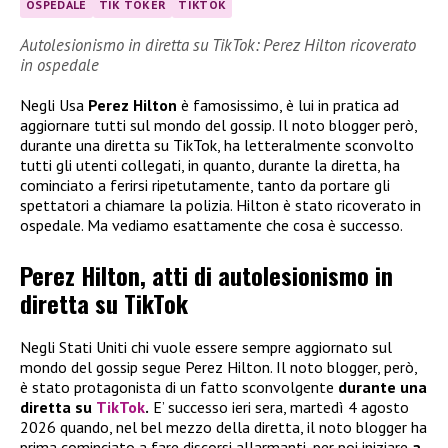
OSPEDALE
TIK TOKER
TIKTOK
Autolesionismo in diretta su TikTok: Perez Hilton ricoverato
in ospedale
Negli Usa
Perez Hilton
è famosissimo, è lui in pratica ad
aggiornare tutti sul mondo del gossip. Il noto blogger però,
durante una diretta su TikTok, ha letteralmente sconvolto
tutti gli utenti collegati, in quanto, durante la diretta, ha
cominciato a ferirsi ripetutamente, tanto da portare gli
spettatori a chiamare la polizia. Hilton è stato ricoverato in
ospedale. Ma vediamo esattamente che cosa è successo.
Perez Hilton, atti di autolesionismo in
diretta su TikTok
Negli Stati Uniti chi vuole essere sempre aggiornato sul
mondo del gossip segue Perez Hilton. Il noto blogger, però,
è stato protagonista di un fatto sconvolgente
durante una
diretta su
TikTok
.
E’ successo ieri sera, martedì 4 agosto
2026 quando, nel bel mezzo della diretta, il noto blogger ha
prima cominciato a fare discorsi allarmanti, per poi iniziare
a