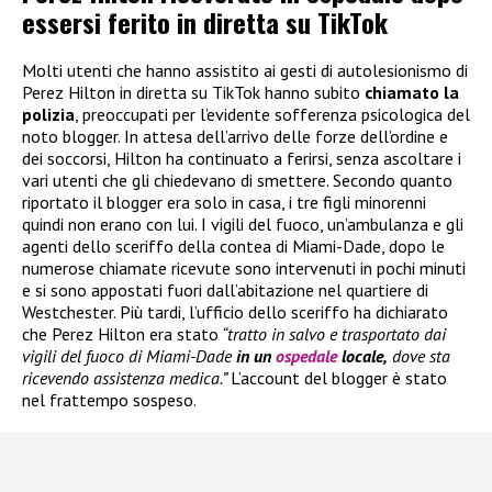
essersi ferito in diretta su TikTok
Molti utenti che hanno assistito ai gesti di autolesionismo di
Perez Hilton in diretta su TikTok hanno subito
chiamato la
polizia
, preoccupati per l’evidente sofferenza psicologica del
noto blogger. In attesa dell’arrivo delle forze dell’ordine e
dei soccorsi, Hilton ha continuato a ferirsi, senza ascoltare i
vari utenti che gli chiedevano di smettere. Secondo quanto
riportato il blogger era solo in casa, i tre figli minorenni
quindi non erano con lui. I vigili del fuoco, un’ambulanza e gli
agenti dello sceriffo della contea di Miami-Dade, dopo le
numerose chiamate ricevute sono intervenuti in pochi minuti
e si sono appostati fuori dall’abitazione nel quartiere di
Westchester. Più tardi, l’ufficio dello sceriffo ha dichiarato
che Perez Hilton era stato
“tratto in salvo e trasportato dai
vigili del fuoco di Miami-Dade
in un
ospedale
locale,
dove sta
ricevendo assistenza medica.”
L’account del blogger è stato
nel frattempo sospeso.