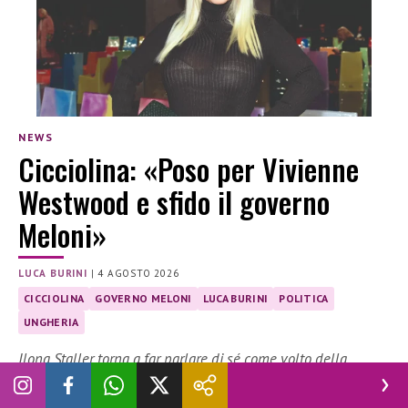
NEWS
Cicciolina: «Poso per Vivienne
Westwood e sfido il governo
Meloni»
LUCA BURINI
|
4 AGOSTO 2026
CICCIOLINA
GOVERNO MELONI
LUCA BURINI
POLITICA
UNGHERIA
Ilona Staller torna a far parlare di sé come volto della
campagna della storica maison britannica. Intanto, prepara
il suo rientro in Parlamento in vista delle elezioni del 2027