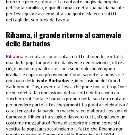
bronzo e piume colorate. La cantante, originaria proprio
dell’isola caraibica, è quindi tornata nella sua patria natale
per festeggiare assieme alla sua gente. Ma ecco tutti i
dettagli del suo look da favola.
Rihanna, il grande ritorno al carnevale
delle Barbados
Rihanna
è amata e conosciuta in tutto il mondo, è infatti
una delle popstar preferite da diverse generazioni e, oltre a
ciò, è anche regina di stile, con i suoi look che vengono
invidiati e copiai un pò ovunque. Come saprete la popstar è
originaria delle
isole Barbados
e, in occasione del Grand
Kadooment Day, ovvero la festa che pone fine al Crop Over
e che celebra la conclusione del raccolto della canna da
zucchero sull’isola, è tornata proprio nella sua terra natale,
per prendere parte ai festeggiamenti. La parata celebrativa è
caratterizzata da bande in maschera ed elaborati costumi di
Carnevale. Rihanna ha stupido davvero tutti, sfoggiando un
costume mozzafiato! Prima di scoprire insieme come si è
vestita la popstar, sottolineiamo il fatto che Rihanna non
prendeva parte al Carnevale delle Barbados dal 2024.