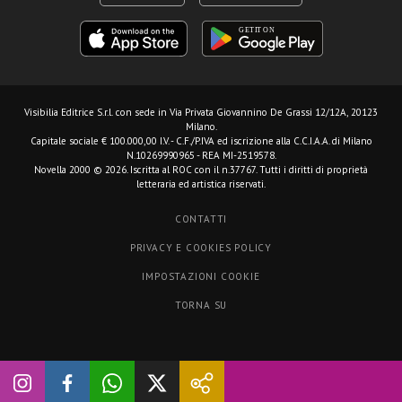
Visibilia Editrice S.r.l.
con sede in Via Privata Giovannino De Grassi 12/12A, 20123
Milano.
Capitale sociale € 100.000,00 I.V. - C.F./P.IVA ed iscrizione alla C.C.I.A.A. di Milano
N.10269990965 - REA MI-2519578.
Novella 2000 © 2026. Iscritta al ROC con il n.37767. Tutti i diritti di proprietà
letteraria ed artistica riservati.
CONTATTI
PRIVACY E COOKIES POLICY
IMPOSTAZIONI COOKIE
TORNA SU