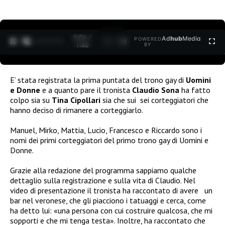
0:04 /
Ad
hub
Media
POWERED
1
/
2
1:40
BY
E’ stata registrata la prima puntata del trono gay di
Uomini
e Donne
e a quanto pare il tronista
Claudio Sona
ha fatto
colpo sia su
Tina Cipollari
sia che sui sei corteggiatori che
hanno deciso di rimanere a corteggiarlo.
Manuel, Mirko, Mattia, Lucio, Francesco e Riccardo sono i
nomi dei primi corteggiatori del primo trono gay di Uomini e
Donne.
Grazie alla redazione del programma sappiamo qualche
dettaglio sulla registrazione e sulla vita di Claudio. Nel
video di presentazione il tronista ha raccontato di avere un
bar nel veronese, che gli piacciono i tatuaggi e cerca, come
ha detto lui: «una persona con cui costruire qualcosa, che mi
sopporti e che mi tenga testa». Inoltre, ha raccontato che