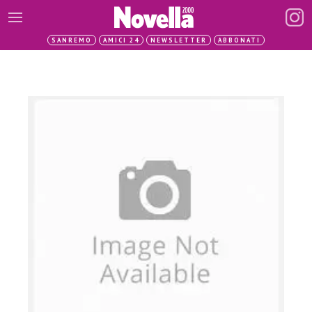
SANREMO
AMICI 24
NEWSLETTER
ABBONATI