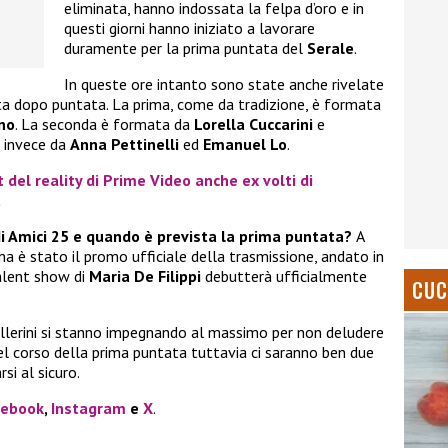
eliminata, hanno indossata la felpa d’oro e in
questi giorni hanno iniziato a lavorare
duramente per la prima puntata del
Serale
.
In queste ore intanto sono state anche rivelate
ata dopo puntata. La prima, come da tradizione, è formata
no
. La seconda è formata da
Lorella Cuccarini
e
a invece da
Anna Pettinelli
ed
Emanuel Lo
.
t del reality di Prime Video anche ex volti di
a
di Amici 25 e quando è prevista la prima puntata?
A
 è stato il promo ufficiale della trasmissione, andato in
talent show di
Maria De Filippi
debutterà ufficialmente
CUC
 ballerini si stanno impegnando al massimo per non deludere
nel corso della prima puntata tuttavia ci saranno ben due
si al sicuro.
cebook
,
Instagram
e
X
.