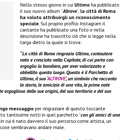
Nello stesso giorno in cui
Ultimo
ha pubblicato
il suo nuovo album “
Altrove
“,
la città di Roma
ha voluto attribuirgli un riconoscimento
speciale
. Sul proprio profilo Instagram il
cantante ha pubblicato una foto e nella
descrizione ha trascritto ciò che si legge nella
targa dietro la quale si trova:
“
La città di Roma ringrazia Ultimo, cantautore
nato e cresciuto nella Capitale, di cui porta con
orgoglio la bandiera, per aver valorizzato e
abbellito questo luogo. Questo è il Parchetto di
Ultimo, il suo ‘
ALTROVE
‘, un simbolo che racconta
la storia, le amicizie di una vita, le prime note
 orgoglioso delle sue origini, del suo territorio e del suo
ungo messaggio
per ringraziare di questo toccante
to tantissime notti in quel parchetto “
con gli amici di una
o in cui è nato davvero il suo percorso come artista, un
e cose sembravano andare male.