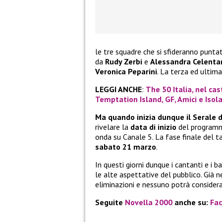
le tre squadre che si sfideranno punt
da
Rudy Zerbi
e
Alessandra Celenta
Veronica Peparini
. La terza ed ultim
LEGGI ANCHE
:
The 50 Italia, nel cas
Temptation Island, GF, Amici e Isol
Ma quando inizia dunque il Serale 
rivelare la
data di inizio
del programma
onda su Canale 5. La fase finale del 
sabato 21 marzo
.
In questi giorni dunque i cantanti e i
le alte aspettative del pubblico. Già 
eliminazioni e nessuno potrà considerar
Seguite
Novella 2000
anche su:
Fa