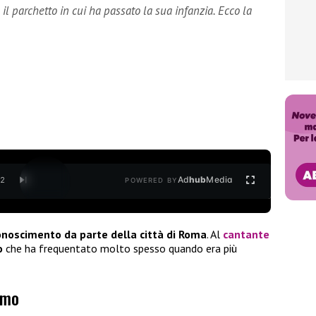
 il parchetto in cui ha passato la sua infanzia. Ecco la
Ad
hub
Media
/
2
POWERED BY
onoscimento da parte della città di Roma
. Al
cantante
o
che ha frequentato molto spesso quando era più
imo