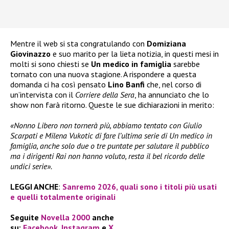
Mentre il web si sta congratulando con
Domiziana
Giovinazzo
e suo marito per la lieta notizia, in questi mesi in
molti si sono chiesti se
Un medico in famiglia
sarebbe
tornato con una nuova stagione. A rispondere a questa
domanda ci ha così pensato
Lino Banfi
che, nel corso di
un’intervista con il
Corriere della Sera
, ha annunciato che lo
show non farà ritorno. Queste le sue dichiarazioni in merito:
«Nonno Libero non tornerà più, abbiamo tentato con Giulio
Scarpati e Milena Vukotic di fare l’ultima serie di Un medico in
famiglia, anche solo due o tre puntate per salutare il pubblico
ma i dirigenti Rai non hanno voluto, resta il bel ricordo delle
undici serie».
LEGGI ANCHE
:
Sanremo 2026, quali sono i titoli più usati
e quelli totalmente originali
Seguite
Novella 2000
anche
su:
Facebook
,
Instagram
e
X
.