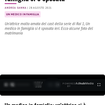
ANDREA SANNA
|
28 AGOSTO 2021
UN MEDICO IN FAMIGLIA
Un’attrice molto amata del cast della serie di Rai 1, Un
medico in famiglia si è sposata ieri. Ecco alcune foto del
matrimonio
0:30 /
Ad
hub
Media
POWERED
1
/
2
3:35
BY