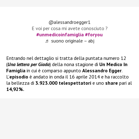
@alessandroegger1
E voi per cosa mi avete conosciuto ?
#unmedicoinfamiglia
#foryou
♬ suono originale – abj
Entrando nel dettaglio si tratta della puntata numero 12
(
Una lettera per Giada
) della nona stagione di
Un Medico In
Famiglia
in cui è comparso appunto
Alessandro Egger
.
L’
episodio
è andato in onda il 16 aprile 2014 e ha raccolto
la bellezza di
3.923.000 telespettatori
e uno
share
pari al
14,92%.