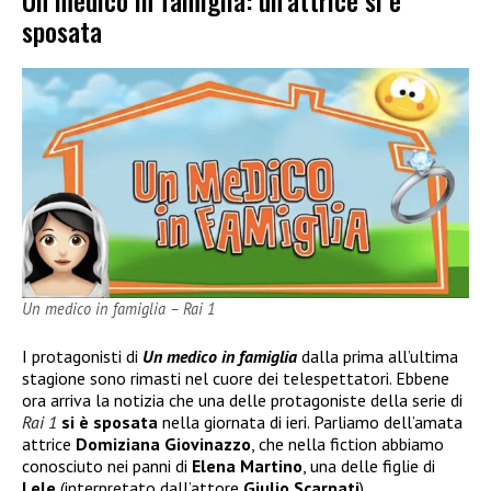
Un medico in famiglia: un’attrice si è
sposata
Un medico in famiglia – Rai 1
I protagonisti di
Un medico in famiglia
dalla prima all’ultima
stagione sono rimasti nel cuore dei telespettatori. Ebbene
ora arriva la notizia che una delle protagoniste della serie di
Rai 1
si è sposata
nella giornata di ieri. Parliamo dell’amata
attrice
Domiziana Giovinazzo
, che nella fiction abbiamo
conosciuto nei panni di
Elena Martino
, una delle figlie di
Lele
(interpretato dall’attore
Giulio Scarpati
).