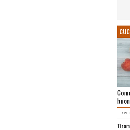
CUC
Come
buon
LUCREZ
Tiram