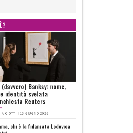
 È?
è (davvero) Banksy: nome,
 e identità svelata
’inchiesta Reuters
IA CIOTTI | 13 GIUGNO 2026
ma, chi è la fidanzata Lodovica
rini