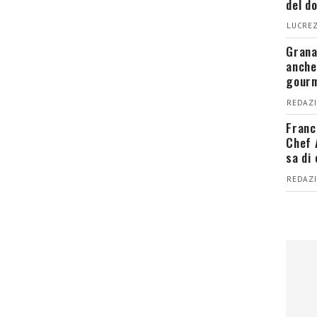
del d
LUCREZ
Grana
anche
gour
REDAZI
Franc
Chef 
sa di
REDAZI