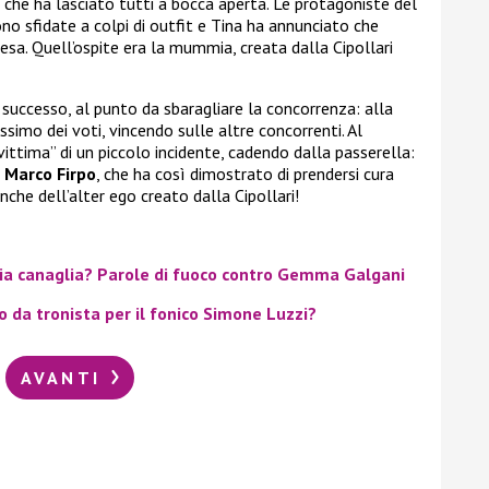
he ha lasciato tutti a bocca aperta. Le protagoniste del
ono sfidate a colpi di outfit e Tina ha annunciato che
esa. Quell’ospite era la mummia, creata dalla Cipollari
successo, al punto da sbaragliare la concorrenza: alla
simo dei voti, vincendo sulle altre concorrenti. Al
“vittima” di un piccolo incidente, cadendo dalla passerella:
e
Marco Firpo
, che ha così dimostrato di prendersi cura
he dell’alter ego creato dalla Cipollari!
sia canaglia? Parole di fuoco contro Gemma Galgani
 da tronista per il fonico Simone Luzzi?
AVANTI