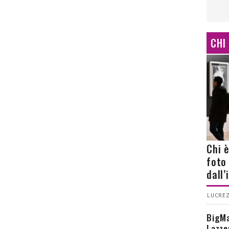
CHI
Chi 
foto
dall
LUCREZ
BigMa
Lazze