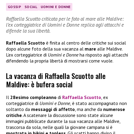
GOSSIP
SOCIAL
UOMINI E DONNE
Raffaella Scuotto criticata per le foto al mare alle Maldive:
l’ex corteggiatrice di Uomini e Donne replica agli attacchi e
difende la sua libertà.
Raffaella Scuotto
è finita al centro delle critiche sui social
dopo alcune foto della sua vacanza al
mare
alle Maldive.
L’ex corteggiatrice di
Uomini e Donne
ha risposto agli attacchi
difendendo la propria libertà di mostrarsi come vuole.
La vacanza di Raffaella Scuotto alle
Maldive: è bufera social
Il
28esimo compleanno
di
Raffaella Scuotto
, ex
corteggiatrice di
Uomini e Donne
, è stato accompagnato non
soltanto da
messaggi di affetto
, ma anche da
numerose
critiche
. A scatenare la discussione sono state alcune
immagini pubblicate durante la sua vacanza alle Maldive,
trascorsa da sola, nelle quali la giovane campana si è
mostrata in bikini e topless
. Gli scatti hanno diviso il