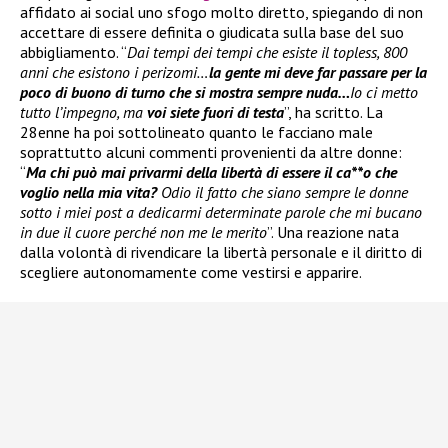
affidato ai social uno sfogo molto diretto, spiegando di non
accettare di essere definita o giudicata sulla base del suo
abbigliamento. “
Dai tempi dei tempi che esiste il topless, 800
anni che esistono i perizomi…
la gente mi deve far passare per la
poco di buono di turno che si mostra sempre nuda…
Io ci metto
tutto l’impegno, ma
voi siete fuori di testa
”, ha scritto. La
28enne ha poi sottolineato quanto le facciano male
soprattutto alcuni commenti provenienti da altre donne:
“
Ma chi può mai privarmi della libertà di essere il ca**o che
voglio nella mia vita?
Odio il fatto che siano sempre le donne
sotto i miei post a dedicarmi determinate parole che mi bucano
in due il cuore perché non me le merito
”. Una reazione nata
dalla volontà di rivendicare la libertà personale e il diritto di
scegliere autonomamente come vestirsi e apparire.