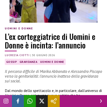
UOMINI E DONNE
L’ex corteggiatrice di Uomini e
Donne è incinta: l’annuncio
LUCREZIA CIOTTI
|
30 GIUGNO 2026
GOSSIP
GRAVIDANZA
UOMINI E DONNE
Il percorso difficile di Marika Abbonato e Alessandro Piscopo
verso la genitorialità: l’annuncio inatteso della gravidanza
sui social.
Dal mondo dello spettacolo e, in particolare, dall’universo di
Uomini e Donne
, arriva una nuova notizia che ha
immediatamente attirato l’attenzione del pubblico. L’ex
corteggiatrice
Marika Abbonato
ha infatti annunciato sui