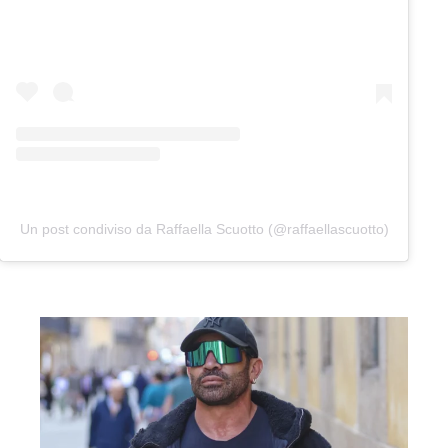
Un post condiviso da Raffaella Scuotto (@raffaellascuotto)