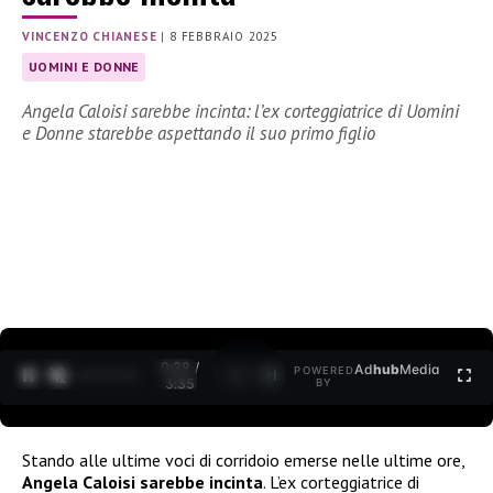
VINCENZO CHIANESE
|
8 FEBBRAIO 2025
UOMINI E DONNE
Angela Caloisi sarebbe incinta: l’ex corteggiatrice di Uomini
e Donne starebbe aspettando il suo primo figlio
0:30 /
Ad
hub
Media
POWERED
1
/
2
3:35
BY
Stando alle ultime voci di corridoio emerse nelle ultime ore,
Angela Caloisi sarebbe incinta
. L’ex corteggiatrice di