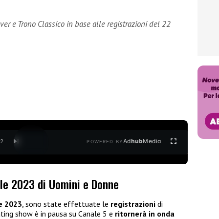
ver e Trono Classico in base alle registrazioni del 22
Ad
hub
Media
/
2
POWERED BY
ile 2023 di Uomini e Donne
e 2023
, sono state effettuate le
registrazioni
di
ating show è in pausa su Canale 5 e
ritornerà in onda