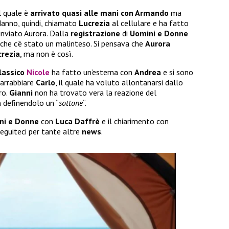
il quale è
arrivato quasi alle mani con Armando
ma
Hanno, quindi, chiamato
Lucrezia
al cellulare e ha fatto
 inviato Aurora. Dalla
registrazione
di
Uomini e Donne
 che c’è stato un malinteso. Si pensava che
Aurora
crezia
, ma non è così.
lassico
Nicole
ha fatto un’esterna con
Andrea
e si sono
 arrabbiare
Carlo
, il quale ha voluto allontanarsi dallo
ro.
Gianni
non ha trovato vera la reazione del
a
definendolo un “
sottone
“.
ni e Donne
con
Luca Daffrè
e il chiarimento con
Seguiteci per tante altre
news
.