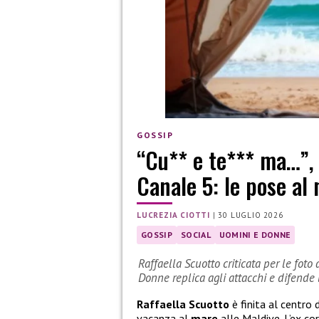
GOSSIP
“Cu** e te*** ma…”, c
Canale 5: le pose al
LUCREZIA CIOTTI
|
30 LUGLIO 2026
GOSSIP
SOCIAL
UOMINI E DONNE
Raffaella Scuotto criticata per le foto
Donne replica agli attacchi e difende l
Raffaella Scuotto
è finita al centro 
vacanza al
mare
alle Maldive. L’ex co