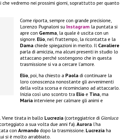
ti che vedremo nei prossimi giorni, soprattutto per quanto
Come riporta, sempre con grande precisione,
Lorenzo Pugnaloni su
Instagram
la puntata si
apre con
Gemma
, la quale è uscita con un
signore.
Elio
, nel frattempo, la ricontatta e la
Dama
chiede spiegazioni in merito. Il
Cavaliere
parla di amicizia, ma alcuni presenti in studio lo
attaccano perché sostengono che in questa
trasmissione si va a cercare l’amore.
Elio
, poi, ha chiesto a
Paola
di continuare la
loro conoscenza nonostante gli avvenimenti
della volta scorsa e ricominciano ad attaccarlo.
Inizia così uno scontro tra
Elio
e
Tina
, ma
Maria
interviene per calmare gli animi e
. Viene tirata in ballo
Lucrezia
(corteggiatrice di
Gianluca
corteggiato a sua volta due anni fa).
Aurora
l’ha
ntata con
Armando
dopo la trasmissione.
Lucrezia
ha
lui si è molto arrabbiato.