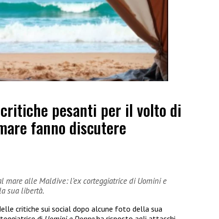
ritiche pesanti per il volto di
 mare fanno discutere
 al mare alle Maldive: l’ex corteggiatrice di Uomini e
a sua libertà.
delle critiche sui social dopo alcune foto della sua
rteggiatrice di
Uomini e Donne
ha risposto agli attacchi