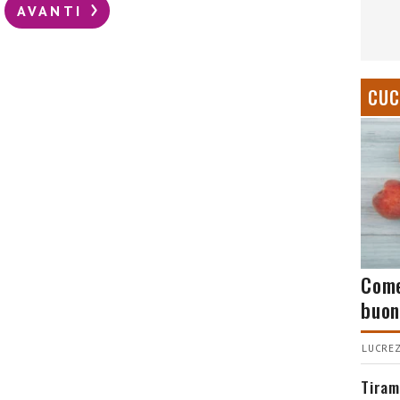
AVANTI
CUC
Come
buon
LUCREZ
Tiram