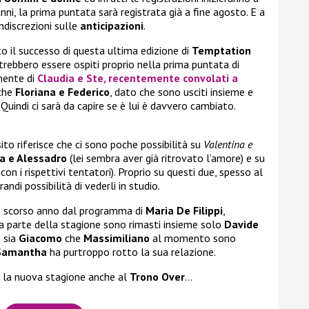
nni, la prima puntata sarà registrata già a fine agosto. E a
ndiscrezioni sulle
anticipazioni
.
sto il successo di questa ultima edizione di
Temptation
trebbero essere ospiti proprio nella prima puntata di
amente di
Claudia e Ste
, recentemente convolati a
nche
Floriana e Federico
, dato che sono usciti insieme e
 Quindi ci sarà da capire se è lui è davvero cambiato.
sito riferisce che ci sono poche possibilità su
Valentina e
ca e Alessadro
(lei sembra aver già ritrovato l’amore) e su
on i rispettivi tentatori). Proprio su questi due, spesso al
andi possibilità di vederli in studio.
lo scorso anno dal programma di
Maria De Filippi
,
ma parte della stagione sono rimasti insieme solo
Davide
 sia
Giacomo
che
Massimiliano
al momento sono
Samantha
ha purtroppo rotto la sua relazione.
 la nuova stagione anche al
Trono Over
…