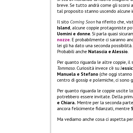
breve. Se tutto andrà come gli scorsi a
tal proposito stanno uscendo alcune i
Il sito
Coming Soon
ha riferito che, vi
Island
, alcune coppie protagoniste po
Uomini e donne
. Si parla quasi sicur
nozze
. E probabilmente ci saranno a
lei gli ha dato una seconda possibilità.
Probabili anche
Natascia e Alessio
.
Per quanto riguarda le altre coppie, il 
Tommaso
. Curiosità invece c’è su J
essi
Manuela e Stefano
(che oggi stanno c
centro di gossip e polemiche, ci sono gr
Per quanto riguarda le coppie uscite 
potrebbero essere invitate. Della pri
e Chiara.
Mentre per la seconda parte
ancora felicimente fidanzati, mentre
Ma vediamo anche cosa ci aspetta per