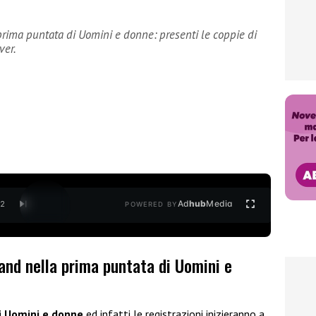
 prima puntata di Uomini e donne: presenti le coppie di
ver.
Ad
hub
Media
/
2
POWERED BY
and nella prima puntata di Uomini e
i
Uomini e donne
ed infatti le registrazioni inizieranno a