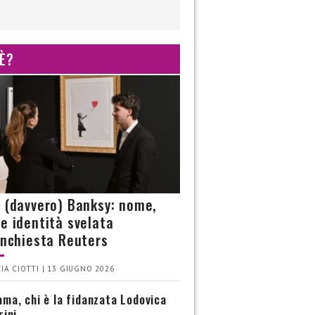
 È?
è (davvero) Banksy: nome,
 e identità svelata
’inchiesta Reuters
IA CIOTTI | 13 GIUGNO 2026
ma, chi è la fidanzata Lodovica
rini