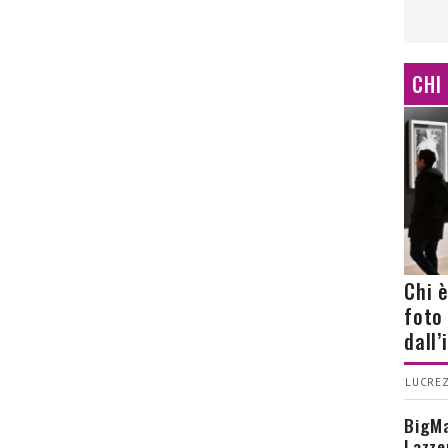
CHI
Chi 
foto
dall
LUCREZ
BigMa
Lazze