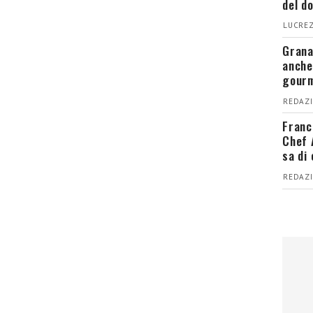
del d
LUCREZ
Grana
anche
gour
REDAZI
Franc
Chef 
sa di
REDAZI