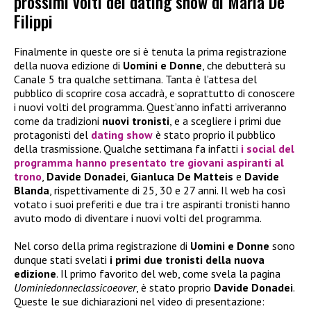
prossimi volti del dating show di Maria De
Filippi
Finalmente in queste ore si è tenuta la prima registrazione
della nuova edizione di
Uomini e Donne
, che debutterà su
Canale 5 tra qualche settimana. Tanta è l’attesa del
pubblico di scoprire cosa accadrà, e soprattutto di conoscere
i nuovi volti del programma. Quest’anno infatti arriveranno
come da tradizioni
nuovi tronisti
, e a scegliere i primi due
protagonisti del
dating show
è stato proprio il pubblico
della trasmissione. Qualche settimana fa infatti
i social del
programma hanno presentato tre giovani aspiranti al
trono
,
Davide Donadei
,
Gianluca De Matteis
e
Davide
Blanda
, rispettivamente di 25, 30 e 27 anni. Il web ha così
votato i suoi preferiti e due tra i tre aspiranti tronisti hanno
avuto modo di diventare i nuovi volti del programma.
Nel corso della prima registrazione di
Uomini e Donne
sono
dunque stati svelati
i primi due tronisti della nuova
edizione
. Il primo favorito del web, come svela la pagina
Uominiedonneclassicoeover
, è stato proprio
Davide Donadei
.
Queste le sue dichiarazioni nel video di presentazione: