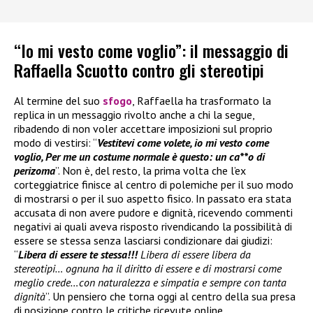
“Io mi vesto come voglio”: il messaggio di
Raffaella Scuotto contro gli stereotipi
Al termine del suo
sfogo
, Raffaella ha trasformato la
replica in un messaggio rivolto anche a chi la segue,
ribadendo di non voler accettare imposizioni sul proprio
modo di vestirsi: “
Vestitevi come volete, io mi vesto come
voglio, Per me un costume normale è questo: un ca**o di
perizoma
”. Non è, del resto, la prima volta che l’ex
corteggiatrice finisce al centro di polemiche per il suo modo
di mostrarsi o per il suo aspetto fisico. In passato era stata
accusata di non avere pudore e dignità, ricevendo commenti
negativi ai quali aveva risposto rivendicando la possibilità di
essere se stessa senza lasciarsi condizionare dai giudizi:
“
Libera di essere te stessa!!!
Libera di essere libera da
stereotipi… ognuna ha il diritto di essere e di mostrarsi come
meglio crede…con naturalezza e simpatia e sempre con tanta
dignità
”. Un pensiero che torna oggi al centro della sua presa
di posizione contro le critiche ricevute online.