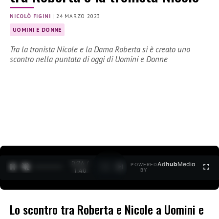
NICOLÒ FIGINI
|
24 MARZO 2023
UOMINI E DONNE
Tra la tronista Nicole e la Dama Roberta si è creato uno
scontro nella puntata di oggi di Uomini e Donne
0:27 /
Ad
hub
Media
POWERED
1
/
2
1:40
BY
Lo scontro tra Roberta e Nicole a Uomini e