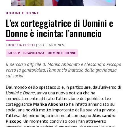
UOMINI E DONNE
L’ex corteggiatrice di Uomini e
Donne è incinta: l’annuncio
LUCREZIA CIOTTI
|
30 GIUGNO 2026
GOSSIP
GRAVIDANZA
UOMINI E DONNE
Il percorso difficile di Marika Abbonato e Alessandro Piscopo
verso la genitorialità: l’annuncio inatteso della gravidanza
sui social.
Dal mondo dello spettacolo e, in particolare, dall’universo di
Uomini e Donne
, arriva una nuova notizia che ha
immediatamente attirato l’attenzione del pubblico. L’ex
corteggiatrice
Marika Abbonato
ha infatti annunciato sui
social una novità molto importante della sua vita privata:
l’attesa del primo figlio insieme al compagno
Alessandro
Piscopo
. Un momento condiviso con i fan attraverso
immagini e parole cariche di emozione, che segna l’inizio di