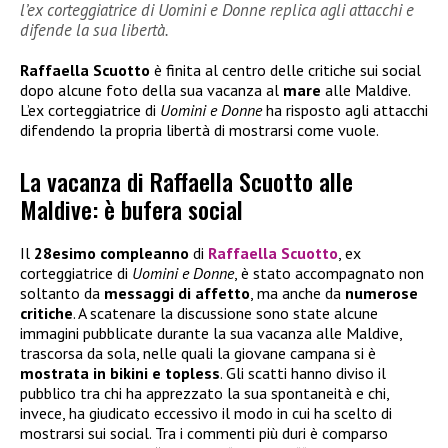
l’ex corteggiatrice di Uomini e Donne replica agli attacchi e
difende la sua libertà.
Raffaella Scuotto
è finita al centro delle critiche sui social
dopo alcune foto della sua vacanza al
mare
alle Maldive.
L’ex corteggiatrice di
Uomini e Donne
ha risposto agli attacchi
difendendo la propria libertà di mostrarsi come vuole.
La vacanza di Raffaella Scuotto alle
Maldive: è bufera social
Il
28esimo compleanno
di
Raffaella Scuotto
, ex
corteggiatrice di
Uomini e Donne
, è stato accompagnato non
soltanto da
messaggi di affetto
, ma anche da
numerose
critiche
. A scatenare la discussione sono state alcune
immagini pubblicate durante la sua vacanza alle Maldive,
trascorsa da sola, nelle quali la giovane campana si è
mostrata in bikini e topless
. Gli scatti hanno diviso il
pubblico tra chi ha apprezzato la sua spontaneità e chi,
invece, ha giudicato eccessivo il modo in cui ha scelto di
mostrarsi sui social. Tra i commenti più duri è comparso