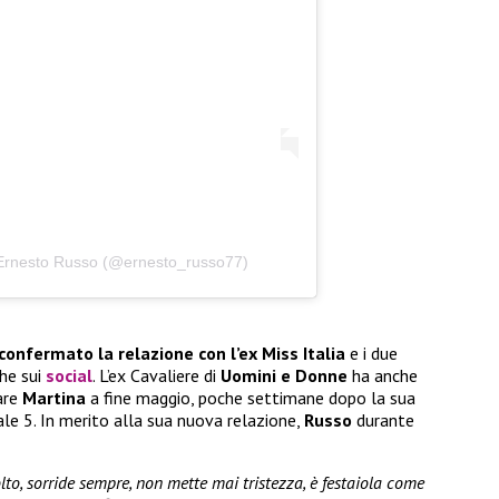
 Ernesto Russo (@ernesto_russo77)
onfermato la relazione con l’ex Miss Italia
e i due
che sui
social
. L’ex Cavaliere di
Uomini e Donne
ha anche
are
Martina
a fine maggio, poche settimane dopo la sua
ale 5. In merito alla sua nuova relazione,
Russo
durante
o, sorride sempre, non mette mai tristezza, è festaiola come