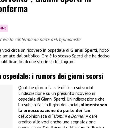
conferma
ONNE
arriva la conferma da parte dell’opinionista
e voci circa un ricovero in ospedale di
Gianni Sperti,
noto
 amato dal pubblico. Ora è lo stesso Sperti che ha deciso
 pubblicando alcune storie su Instagram.
n ospedale: i rumors dei giorni scorsi
Qualche giorno fa si è diffusa sui social
l’indiscrezione su un presunto ricovero in
ospedale di Gianni Sperti. Un’indiscrezione che
ha subito fatto il giro dei social,
alimentando
la preoccupazione da parte dei fan
dell’opinionista di “
Uomini e Donne
.” A dare
credito alle voci anche una segnalazione
condivisa su
X
dall’esperto Alessandro Rosica,