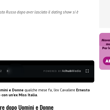
sto Russo dopo aver lasciato il dating show si è
Ad
hub
Media
/
2
POWERED BY
mini e Donne
qualche mese fa, l’ex Cavaliere
Ernesto
 con un’ex Miss Italia
.
ore dopo Uomini e Donne