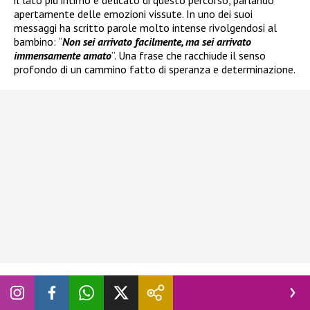
apertamente delle emozioni vissute. In uno dei suoi
messaggi ha scritto parole molto intense rivolgendosi al
bambino: “
Non sei arrivato facilmente, ma sei arrivato
immensamente amato
”. Una frase che racchiude il senso
profondo di un cammino fatto di speranza e determinazione.
L’ex corteggiatrice ha infatti condiviso con i suoi follower il
fatto che il percorso verso la maternità non è stato