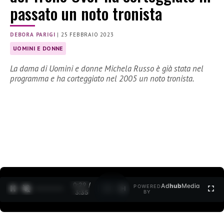
passato un noto tronista
DEBORA PARIGI
|
25 FEBBRAIO 2023
UOMINI E DONNE
La dama di Uomini e donne Michela Russo è già stata nel
programma e ha corteggiato nel 2005 un noto tronista.
0:30 /
Ad
hub
Media
POWERED
1
/
2
3:35
BY