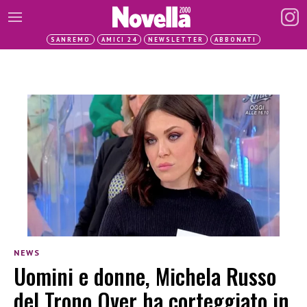
SANREMO
AMICI 24
NEWSLETTER
ABBONATI
NEWS
Uomini e donne, Michela Russo
del Trono Over ha corteggiato in