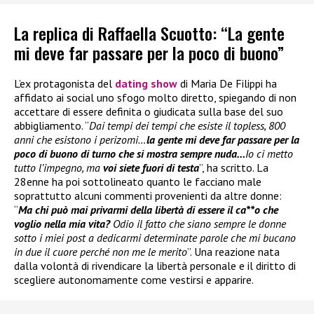
La replica di Raffaella Scuotto: “La gente
mi deve far passare per la poco di buono”
L’ex protagonista del
dating show
di Maria De Filippi ha
affidato ai social uno sfogo molto diretto, spiegando di non
accettare di essere definita o giudicata sulla base del suo
abbigliamento. “
Dai tempi dei tempi che esiste il topless, 800
anni che esistono i perizomi…
la gente mi deve far passare per la
poco di buono di turno che si mostra sempre nuda…
Io ci metto
tutto l’impegno, ma
voi siete fuori di testa
”, ha scritto. La
28enne ha poi sottolineato quanto le facciano male
soprattutto alcuni commenti provenienti da altre donne:
“
Ma chi può mai privarmi della libertà di essere il ca**o che
voglio nella mia vita?
Odio il fatto che siano sempre le donne
sotto i miei post a dedicarmi determinate parole che mi bucano
in due il cuore perché non me le merito
”. Una reazione nata
dalla volontà di rivendicare la libertà personale e il diritto di
scegliere autonomamente come vestirsi e apparire.