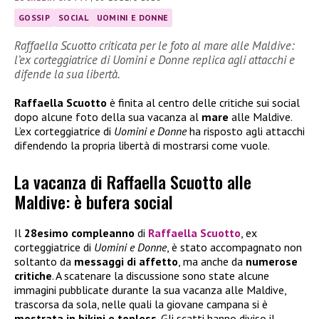
GOSSIP
SOCIAL
UOMINI E DONNE
Raffaella Scuotto criticata per le foto al mare alle Maldive:
l’ex corteggiatrice di Uomini e Donne replica agli attacchi e
difende la sua libertà.
Raffaella Scuotto
è finita al centro delle critiche sui social
dopo alcune foto della sua vacanza al
mare
alle Maldive.
L’ex corteggiatrice di
Uomini e Donne
ha risposto agli attacchi
difendendo la propria libertà di mostrarsi come vuole.
La vacanza di Raffaella Scuotto alle
Maldive: è bufera social
Il
28esimo compleanno
di
Raffaella Scuotto
, ex
corteggiatrice di
Uomini e Donne
, è stato accompagnato non
soltanto da
messaggi di affetto
, ma anche da
numerose
critiche
. A scatenare la discussione sono state alcune
immagini pubblicate durante la sua vacanza alle Maldive,
trascorsa da sola, nelle quali la giovane campana si è
mostrata in bikini e topless
. Gli scatti hanno diviso il