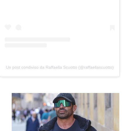
Un post condiviso da Raffaella Scuotto (@raffaellascuotto)