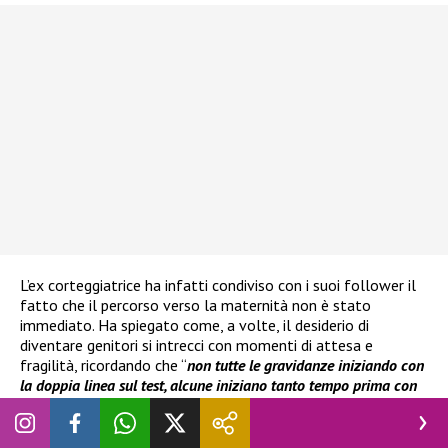
L’ex corteggiatrice ha infatti condiviso con i suoi follower il
fatto che il percorso verso la maternità non è stato
immediato. Ha spiegato come, a volte, il desiderio di
diventare genitori si intrecci con momenti di attesa e
fragilità, ricordando che “
non tutte le gravidanze iniziando con
la doppia linea sul test, alcune iniziano tanto tempo prima con
la scelta di non arrendersi, con tanta speranza e un silenzioso
dolore
”. Un pensiero che ha toccato molti utenti, generando
una forte ondata di sostegno e vicinanza.