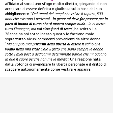
affidato ai social uno sfogo molto diretto, spiegando di non
accettare di essere definita o giudicata sulla base del suo
abbigliamento. “
Dai tempi dei tempi che esiste il topless, 800
anni che esistono i perizomi…
la gente mi deve far passare per la
poco di buono di turno che si mostra sempre nuda…
Io ci metto
tutto l’impegno, ma
voi siete fuori di testa
”, ha scritto. La
28enne ha poi sottolineato quanto le facciano male
soprattutto alcuni commenti provenienti da altre donne:
“
Ma chi può mai privarmi della libertà di essere il ca**o che
voglio nella mia vita?
Odio il fatto che siano sempre le donne
sotto i miei post a dedicarmi determinate parole che mi bucano
in due il cuore perché non me le merito
”. Una reazione nata
dalla volontà di rivendicare la libertà personale e il diritto di
scegliere autonomamente come vestirsi e apparire.