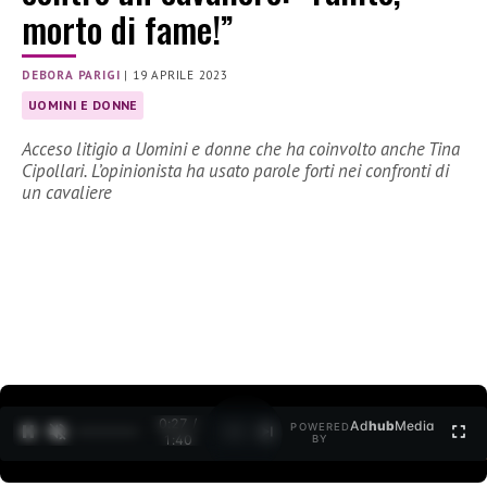
morto di fame!”
DEBORA PARIGI
|
19 APRILE 2023
UOMINI E DONNE
Acceso litigio a Uomini e donne che ha coinvolto anche Tina
Cipollari. L’opinionista ha usato parole forti nei confronti di
un cavaliere
0:28 /
Ad
hub
Media
POWERED
1
/
2
1:40
BY