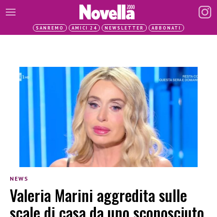
SANREMO
AMICI 24
NEWSLETTER
ABBONATI
NEWS
Valeria Marini aggredita sulle
scale di casa da uno sconosciuto