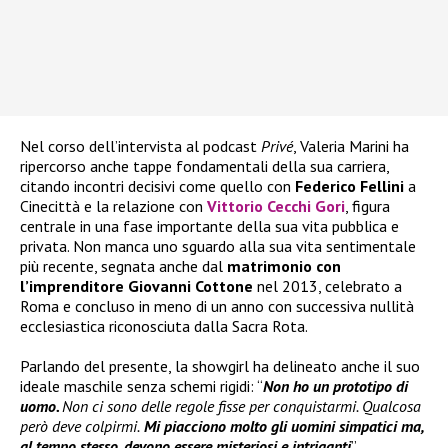
Nel corso dell’intervista al podcast
Privé
, Valeria Marini ha
ripercorso anche tappe fondamentali della sua carriera,
citando incontri decisivi come quello con
Federico Fellini
a
Cinecittà e la relazione con
Vittorio Cecchi Gori
, figura
centrale in una fase importante della sua vita pubblica e
privata. Non manca uno sguardo alla sua vita sentimentale
più recente, segnata anche dal
matrimonio con
l’imprenditore Giovanni Cottone
nel 2013, celebrato a
Roma e concluso in meno di un anno con successiva nullità
ecclesiastica riconosciuta dalla Sacra Rota.
Parlando del presente, la showgirl ha delineato anche il suo
ideale maschile senza schemi rigidi: “
Non ho un prototipo di
uomo.
Non ci sono delle regole fisse per conquistarmi. Qualcosa
però deve colpirmi.
Mi piacciono molto gli uomini simpatici ma,
al tempo stesso, devono essere misteriosi e intriganti
”.