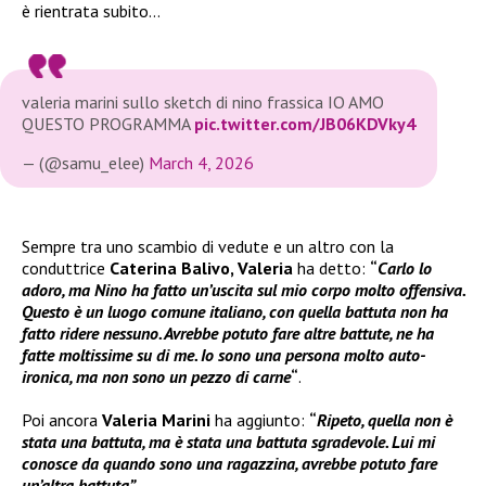
è rientrata subito…
valeria marini sullo sketch di nino frassica IO AMO
QUESTO PROGRAMMA
pic.twitter.com/JB06KDVky4
— (@samu_elee)
March 4, 2026
Sempre tra uno scambio di vedute e un altro con la
conduttrice
Caterina Balivo, Valeria
ha detto:
“
Carlo lo
adoro, ma Nino ha fatto un’uscita sul mio corpo molto offensiva.
Questo è un luogo comune italiano, con quella battuta non ha
fatto ridere nessuno. Avrebbe potuto fare altre battute, ne ha
fatte moltissime su di me. Io sono una persona molto auto-
ironica, ma non sono un pezzo di carne
“
.
Poi ancora
Valeria Marini
ha aggiunto:
“
Ripeto, quella non è
stata una battuta, ma è stata una battuta sgradevole. Lui mi
conosce da quando sono una ragazzina, avrebbe potuto fare
un’altra battuta”.