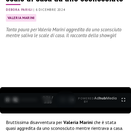
DEBORA PARIGI
|
6 DICEMBRE 2024
VALERIA MARINI
Tanta paura per Valeria Marini aggredita da uno sconsciuto
mentre saliva le scale di casa. Il racconto della showgirl
0:27 /
Ad
hub
Media
POWERED
1
/
2
3:35
BY
Bruttissima disavventura per
Valeria Marini
che è stata
quasi aggredita da uno sconosciuto mentre rientrava a casa.